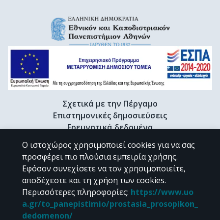
Σχετικά με την Πέργαμο
Επιστημονικές δημοσιεύσεις
Ερευνητικά δεδομένα
Διδακτορικές διατριβές & Γκρίζα βιβλιογραφία
Ο ιστοχώρος χρησιμοποιεί cookies για να σας
Προφίλ Ερευνητή
προσφέρει πιο πλούσια εμπειρία χρήσης.
Εφόσον συνεχίσετε να τον χρησιμοποιείτε,
αποδέχεστε και τη χρήση των cookies.
CC BY-NC 4.0
Περισσότερες πληροφορίες
:
https://www.uo
a.gr/to_panepistimio/prostasia_prosopikon_
Εκτός αν αναφέρεται διαφορετικά, το υλικό της "Περγάμου" διατίθεται
dedomenon/