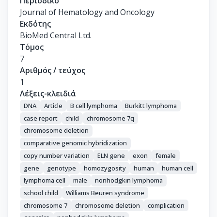
Περιοδικό
Borg, C.

Journal of Hematology and Oncology
Rohrlich, P.-S.
Εκδότης
BioMed Central Ltd.
Τόμος
7
Αριθμός / τεύχος
1
Λέξεις-κλειδιά
DNA
Article
B cell lymphoma
Burkitt lymphoma
case report
child
chromosome 7q
chromosome deletion
comparative genomic hybridization
copy number variation
ELN gene
exon
female
gene
genotype
homozygosity
human
human cell
lymphoma cell
male
nonhodgkin lymphoma
school child
Williams Beuren syndrome
chromosome 7
chromosome deletion
complication