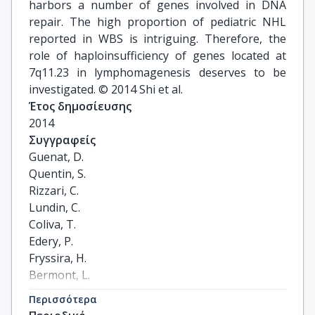
harbors a number of genes involved in DNA
repair. The high proportion of pediatric NHL
reported in WBS is intriguing. Therefore, the
role of haploinsufficiency of genes located at
7q11.23 in lymphomagenesis deserves to be
investigated. © 2014 Shi et al.
Έτος δημοσίευσης
2014
Συγγραφείς
Guenat, D.

Quentin, S.

Rizzari, C.

Lundin, C.

Coliva, T.

Edery, P.

Fryssira, H.

Bermont, L.

Ferrand, C.

Περισσότερα
Soulier, J.
