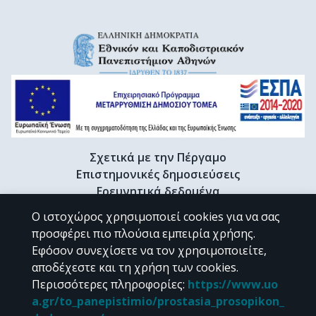
Σχετικά με την Πέργαμο
Επιστημονικές δημοσιεύσεις
Ερευνητικά δεδομένα
Διδακτορικές διατριβές & Γκρίζα βιβλιογραφία
Ο ιστοχώρος χρησιμοποιεί cookies για να σας
Προφίλ Ερευνητή
προσφέρει πιο πλούσια εμπειρία χρήσης.
Εφόσον συνεχίσετε να τον χρησιμοποιείτε,
αποδέχεστε και τη χρήση των cookies.
CC BY-NC 4.0
Περισσότερες πληροφορίες
:
https://www.uo
a.gr/to_panepistimio/prostasia_prosopikon_
Εκτός αν αναφέρεται διαφορετικά, το υλικό της "Περγάμου" διατίθεται