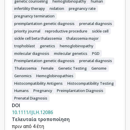
genetic counseling
hemoglobinopathy
human
infertility therapy
nidation
pregnancy rate
pregnancy termination
preimplantation genetic diagnosis
prenatal diagnosis
priority journal
reproductive procedure
sickle cell
sickle cell beta thalassemia
thalassemia major
trophoblast
genetics
hemoglobinopathy
molecular diagnosis
molecular genetics
PGD
Preimplantation genetic diagnosis
prenatal diagnosis
Thalassemia
Female
Genetic Testing
Genome
Genomics
Hemoglobinopathies
Histocompatibility Antigens
Histocompatibility Testing
Humans
Pregnancy
Preimplantation Diagnosis
Prenatal Diagnosis
DOI
10.1111/IJLH.12086
Τελευταία τροποποίηση
πριν από 4 έτη