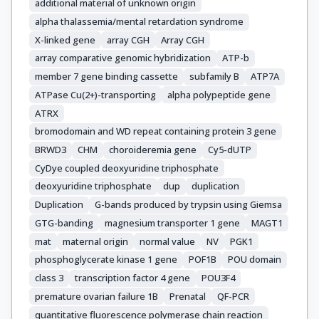
additional material of unknown origin
alpha thalassemia/mental retardation syndrome
X-linked gene
array CGH
Array CGH
array comparative genomic hybridization
ATP-b
member 7 gene binding cassette
subfamily B
ATP7A
ATPase Cu(2+)-transporting
alpha polypeptide gene
ATRX
bromodomain and WD repeat containing protein 3 gene
BRWD3
CHM
choroideremia gene
Cy5-dUTP
CyDye coupled deoxyuridine triphosphate
deoxyuridine triphosphate
dup
duplication
Duplication
G-bands produced by trypsin using Giemsa
GTG-banding
magnesium transporter 1 gene
MAGT1
mat
maternal origin
normal value
NV
PGK1
phosphoglycerate kinase 1 gene
POF1B
POU domain
class 3
transcription factor 4 gene
POU3F4
premature ovarian failure 1B
Prenatal
QF-PCR
quantitative fluorescence polymerase chain reaction