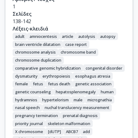
1
Σελίδες
138-142
Λέξεις-κλειδιά
adult
amniocentesis
article
autolysis
autopsy
brain ventricle dilatation
case report
chromosome analysis
chromosome band
chromosome duplication
comparative genomic hybridization
congenital disorder
dysmaturity
erythropoiesis
esophagus atresia
female
fetus
fetus death
genetic association
genetic counseling
hepatosplenomegaly
human
hydramnios
hypertelorism
male
micrognathia
nasal speech
nuchal translucency measurement
pregnancy termination
prenatal diagnosis
priority journal
skeleton malformation
X chromosome
[dUTP]
ABCB7
add