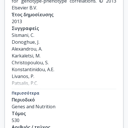
for genotype-phenotype correlations. © 2013
Elsevier B.V.
Έτος δημοσίευσης
2013
Συγγραφείς
Sismani, C.

Donoghue, J.

Alexandrou, A.

Karkaletsi, M.

Christopoulou, S.

Konstantinidou, A.E.

Livanos, P.

Patsalis, P.C.

Velissariou, V.
Περισσότερα
Περιοδικό
Genes and Nutrition
Τόμος
530
Αριθμός / τεύχος