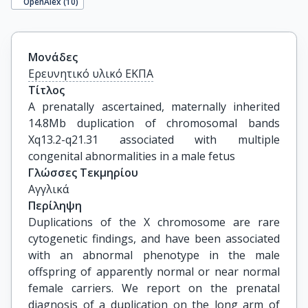
OpenAlex (
10
)
Μονάδες
Ερευνητικό υλικό ΕΚΠΑ
Τίτλος
A prenatally ascertained, maternally inherited 
14.8Mb duplication of chromosomal bands 
Xq13.2-q21.31 associated with multiple 
congenital abnormalities in a male fetus
Γλώσσες Τεκμηρίου
Αγγλικά
Περίληψη
Duplications of the X chromosome are rare
cytogenetic findings, and have been associated
with an abnormal phenotype in the male
offspring of apparently normal or near normal
female carriers. We report on the prenatal
diagnosis of a duplication on the long arm of