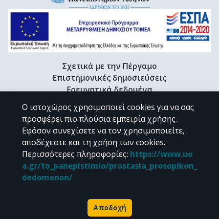
Σχετικά με την Πέργαμο
Επιστημονικές δημοσιεύσεις
Ερευνητικά δεδομένα
Διδακτορικές διατριβές & Γκρίζα βιβλιογραφία
Ο ιστοχώρος χρησιμοποιεί cookies για να σας
Προφίλ Ερευνητή
προσφέρει πιο πλούσια εμπειρία χρήσης.
Εφόσον συνεχίσετε να τον χρησιμοποιείτε,
αποδέχεστε και τη χρήση των cookies.
CC BY-NC 4.0
Περισσότερες πληροφορίες
:
https://www.uo
a.gr/to_panepistimio/prostasia_prosopikon_
Εκτός αν αναφέρεται διαφορετικά, το υλικό της "Περγάμου" διατίθεται
dedomenon/
υπό τους όρους της
CC BY-NC 4.0
άδειας Creative Commons
.
Powered by
Αποδοχή