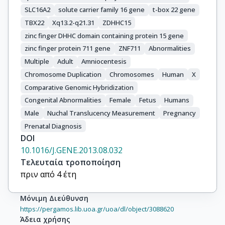
SLC16A2
solute carrier family 16 gene
t-box 22 gene
TBX22
Xq13.2-q21.31
ZDHHC15
zinc finger DHHC domain containing protein 15 gene
zinc finger protein 711 gene
ZNF711
Abnormalities
Multiple
Adult
Amniocentesis
Chromosome Duplication
Chromosomes
Human
X
Comparative Genomic Hybridization
Congenital Abnormalities
Female
Fetus
Humans
Male
Nuchal Translucency Measurement
Pregnancy
Prenatal Diagnosis
DOI
10.1016/J.GENE.2013.08.032
Τελευταία τροποποίηση
πριν από 4 έτη
Μόνιμη Διεύθυνση
https://pergamos.lib.uoa.gr/uoa/dl/object/3088620
Άδεια χρήσης