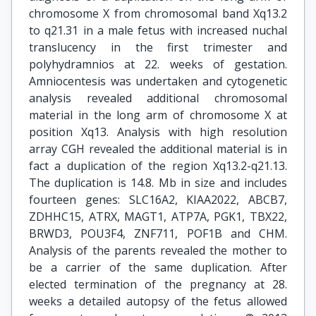
chromosome X from chromosomal band Xq13.2
to q21.31 in a male fetus with increased nuchal
translucency in the first trimester and
polyhydramnios at 22. weeks of gestation.
Amniocentesis was undertaken and cytogenetic
analysis revealed additional chromosomal
material in the long arm of chromosome X at
position Xq13. Analysis with high resolution
array CGH revealed the additional material is in
fact a duplication of the region Xq13.2-q21.13.
The duplication is 14.8. Mb in size and includes
fourteen genes: SLC16A2, KIAA2022, ABCB7,
ZDHHC15, ATRX, MAGT1, ATP7A, PGK1, TBX22,
BRWD3, POU3F4, ZNF711, POF1B and CHM.
Analysis of the parents revealed the mother to
be a carrier of the same duplication. After
elected termination of the pregnancy at 28.
weeks a detailed autopsy of the fetus allowed