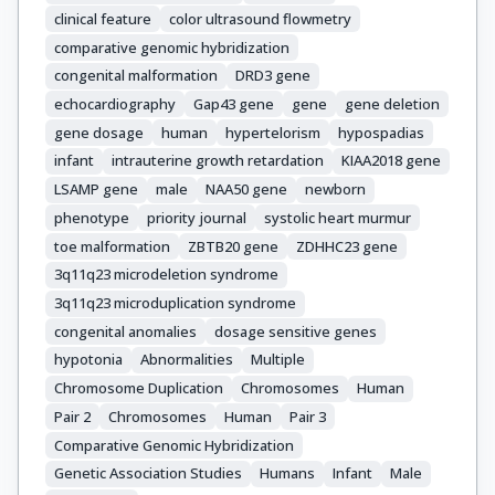
clinical feature
color ultrasound flowmetry
comparative genomic hybridization
congenital malformation
DRD3 gene
echocardiography
Gap43 gene
gene
gene deletion
gene dosage
human
hypertelorism
hypospadias
infant
intrauterine growth retardation
KIAA2018 gene
LSAMP gene
male
NAA50 gene
newborn
phenotype
priority journal
systolic heart murmur
toe malformation
ZBTB20 gene
ZDHHC23 gene
3q11q23 microdeletion syndrome
3q11q23 microduplication syndrome
congenital anomalies
dosage sensitive genes
hypotonia
Abnormalities
Multiple
Chromosome Duplication
Chromosomes
Human
Pair 2
Chromosomes
Human
Pair 3
Comparative Genomic Hybridization
Genetic Association Studies
Humans
Infant
Male