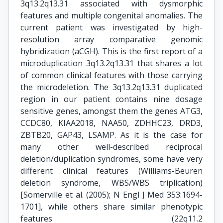
3q13.2q13.31 associated with dysmorphic
features and multiple congenital anomalies. The
current patient was investigated by high-
resolution array comparative genomic
hybridization (aCGH). This is the first report of a
microduplication 3q13.2q13.31 that shares a lot
of common clinical features with those carrying
the microdeletion. The 3q13.2q13.31 duplicated
region in our patient contains nine dosage
sensitive genes, amongst them the genes ATG3,
CCDC80, KIAA2018, NAA50, ZDHHC23, DRD3,
ZBTB20, GAP43, LSAMP. As it is the case for
many other well-described reciprocal
deletion/duplication syndromes, some have very
different clinical features (Williams-Beuren
deletion syndrome, WBS/WBS triplication)
[Somerville et al. (2005); N Engl J Med 353:1694-
1701], while others share similar phenotypic
features (22q11.2