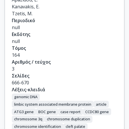
Kanavakis, E.

Tzetis, M.
Περιοδικό
null
Εκδότης
null
Τόμος
164
Αριθμός / τεύχος
3
Σελίδες
666-670
Λέξεις-κλειδιά
genomic DNA
limbic system associated membrane protein
article
ATG3 gene
BOC gene
case report
CCDC80 gene
chromosome 3q
chromosome duplication
chromosome identification
cleft palate