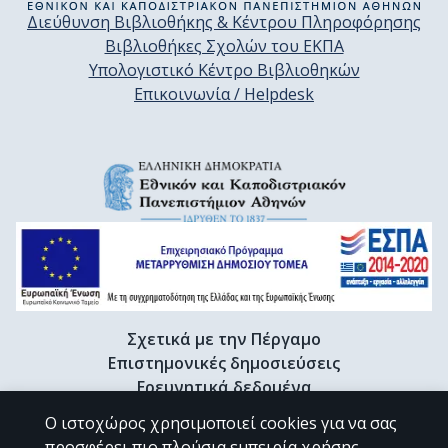
Διεύθυνση Βιβλιοθήκης & Κέντρου Πληροφόρησης
Βιβλιοθήκες Σχολών του ΕΚΠΑ
Υπολογιστικό Κέντρο Βιβλιοθηκών
Επικοινωνία / Helpdesk
Σχετικά με την Πέργαμο
Επιστημονικές δημοσιεύσεις
Ερευνητικά δεδομένα
Διδακτορικές διατριβές & Γκρίζα βιβλιογραφία
Ο ιστοχώρος χρησιμοποιεί cookies για να σας
Προφίλ Ερευνητή
προσφέρει πιο πλούσια εμπειρία χρήσης.