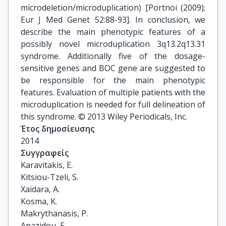
microdeletion/microduplication) [Portnoi (2009);
Eur J Med Genet 52:88-93]. In conclusion, we
describe the main phenotypic features of a
possibly novel microduplication 3q13.2q13.31
syndrome. Additionally five of the dosage-
sensitive genes and BOC gene are suggested to
be responsible for the main phenotypic
features. Evaluation of multiple patients with the
microduplication is needed for full delineation of
this syndrome. © 2013 Wiley Periodicals, Inc.
Έτος δημοσίευσης
2014
Συγγραφείς
Karavitakis, E.

Kitsiou-Tzeli, S.

Xaidara, A.

Kosma, K.

Makrythanasis, P.

Apazidou, E.
