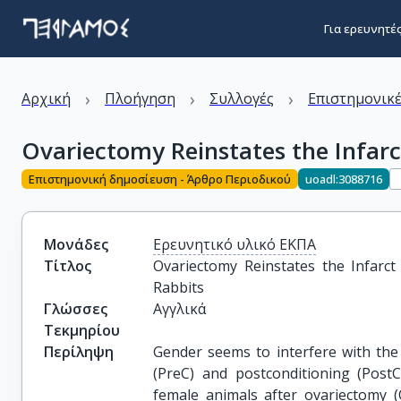
Για ερευνητέ
›
›
›
Αρχική
Πλοήγηση
Συλλογές
Επιστημονικέ
Ovariectomy Reinstates the Infarct
Επιστημονική δημοσίευση - Άρθρο Περιοδικού
uoadl:3088716
Μονάδες
Ερευνητικό υλικό ΕΚΠΑ
Τίτλος
Ovariectomy Reinstates the Infarct 
Rabbits
Γλώσσες
Αγγλικά
Τεκμηρίου
Περίληψη
Gender seems to interfere with the 
(PreC) and postconditioning (PostC
female animals after ovariectomy (O