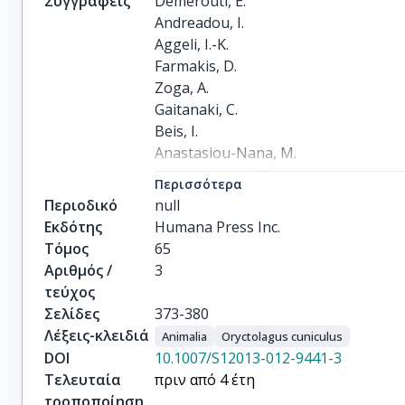
Συγγραφείς
Demerouti, E.

Andreadou, I.

Aggeli, I.-K.

Farmakis, D.

Zoga, A.

Gaitanaki, C.

Beis, I.

Anastasiou-Nana, M.

Kremastinos, D.T.

Περισσότερα
Iliodromitis, E.K.
Περιοδικό
null
Εκδότης
Humana Press Inc.
Τόμος
65
Αριθμός /
3
τεύχος
Σελίδες
373-380
Λέξεις-κλειδιά
Animalia
Oryctolagus cuniculus
DOI
10.1007/S12013-012-9441-3
Τελευταία
πριν από 4 έτη
τροποποίηση