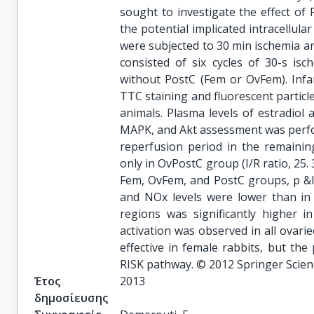
sought to investigate the effect of 
the potential implicated intracellula
were subjected to 30 min ischemia a
consisted of six cycles of 30-s is
without PostC (Fem or OvFem). Infar
TTC staining and fluorescent particle
animals. Plasma levels of estradiol 
MAPK, and Akt assessment was perform
reperfusion period in the remaining
only in OvPostC group (I/R ratio, 25. 3 ±
Fem, OvFem, and PostC groups, p &lt;
and NOx levels were lower than in 
regions was significantly higher
activation was observed in all ovari
effective in female rabbits, but the 
RISK pathway. © 2012 Springer Scie
Έτος
2013
δημοσίευσης