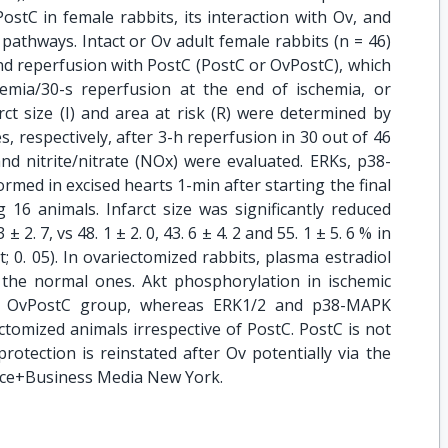
PostC in female rabbits, its interaction with Ov, and
r pathways. Intact or Ov adult female rabbits (n = 46)
nd reperfusion with PostC (PostC or OvPostC), which
chemia/30-s reperfusion at the end of ischemia, or
ct size (I) and area at risk (R) were determined by
s, respectively, after 3-h reperfusion in 30 out of 46
and nitrite/nitrate (NOx) were evaluated. ERKs, p38-
ed in excised hearts 1-min after starting the final
 16 animals. Infarct size was significantly reduced
 2. 7, vs 48. 1 ± 2. 0, 43. 6 ± 4. 2 and 55. 1 ± 5. 6 % in
 0. 05). In ovariectomized rabbits, plasma estradiol
the normal ones. Akt phosphorylation in ischemic
 in OvPostC group, whereas ERK1/2 and p38-MAPK
ectomized animals irrespective of PostC. PostC is not
protection is reinstated after Ov potentially via the
nce+Business Media New York.