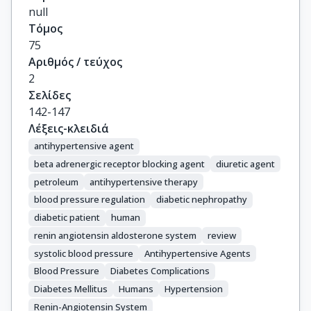
null
Τόμος
75
Αριθμός / τεύχος
2
Σελίδες
142-147
Λέξεις-κλειδιά
antihypertensive agent
beta adrenergic receptor blocking agent
diuretic agent
petroleum
antihypertensive therapy
blood pressure regulation
diabetic nephropathy
diabetic patient
human
renin angiotensin aldosterone system
review
systolic blood pressure
Antihypertensive Agents
Blood Pressure
Diabetes Complications
Diabetes Mellitus
Humans
Hypertension
Renin-Angiotensin System