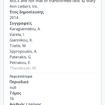
MSCs and not that of transformed cells. © Mary
Ann Liebert, Inc.
Έτος δημοσίευσης
2014
Συγγραφείς
Karagiannidou, A.

Varela, I.

Giannikou, K.

Tzetis, M.

Spyropoulos, A.

Paterakis, G.

Petrakou, E.

Theodosaki, M.

Goussetis, E.

Περισσότερα
Kanavakis, E.
Περιοδικό
null
Τόμος
16
Αριθμός / τεύχος