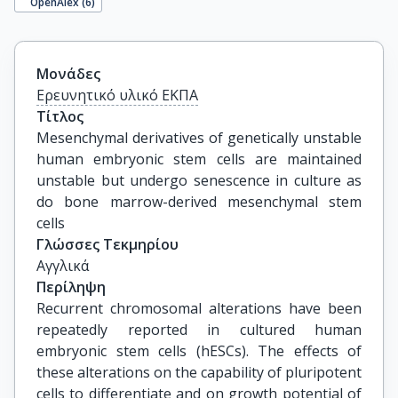
OpenAlex (
6
)
Μονάδες
Ερευνητικό υλικό ΕΚΠΑ
Τίτλος
Mesenchymal derivatives of genetically unstable 
human embryonic stem cells are maintained 
unstable but undergo senescence in culture as 
do bone marrow-derived mesenchymal stem 
cells
Γλώσσες Τεκμηρίου
Αγγλικά
Περίληψη
Recurrent chromosomal alterations have been
repeatedly reported in cultured human
embryonic stem cells (hESCs). The effects of
these alterations on the capability of pluripotent
cells to differentiate and on growth potential of