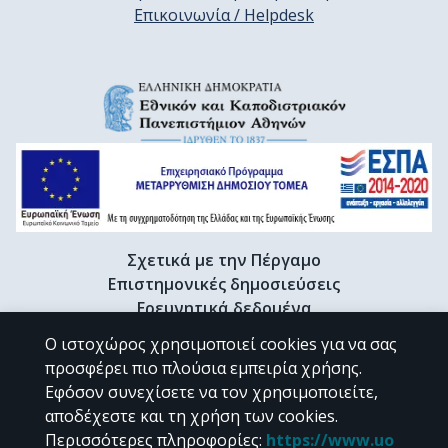
Επικοινωνία / Helpdesk
Σχετικά με την Πέργαμο
Επιστημονικές δημοσιεύσεις
Ερευνητικά δεδομένα
Διδακτορικές διατριβές & Γκρίζα βιβλιογραφία
Ο ιστοχώρος χρησιμοποιεί cookies για να σας
Προφίλ Ερευνητή
προσφέρει πιο πλούσια εμπειρία χρήσης.
Εφόσον συνεχίσετε να τον χρησιμοποιείτε,
αποδέχεστε και τη χρήση των cookies.
CC BY-NC 4.0
Περισσότερες πληροφορίες
:
https://www.uo