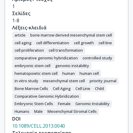
1
Σελίδες
1-8
Λέξεις-κλειδιά
article
bone marrow derived mesenchymal stem cell
cell aging
cell differentiation
cell growth
cell line
cell proliferation
cell transformation
comparative genomic hybridization
controlled study
embryonic stem cell
genomic instability
hematopoietic stem cell
human
human cell
in vitro study
mesenchymal stem cell
priority journal
Bone Marrow Cells
Cell Aging
Cell Line
Child
Comparative Genomic Hybridization
Embryonic Stem Cells
Female
Genomic Instability
Humans
Male
Mesenchymal Stromal Cells
DOI
10.1089/CELL.2013.0040
Τελευταία τροποποίηση