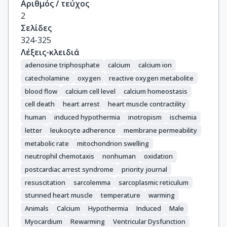
Αριθμός / τεύχος
2
Σελίδες
324-325
Λέξεις-κλειδιά
adenosine triphosphate
calcium
calcium ion
catecholamine
oxygen
reactive oxygen metabolite
blood flow
calcium cell level
calcium homeostasis
cell death
heart arrest
heart muscle contractility
human
induced hypothermia
inotropism
ischemia
letter
leukocyte adherence
membrane permeability
metabolic rate
mitochondrion swelling
neutrophil chemotaxis
nonhuman
oxidation
postcardiac arrest syndrome
priority journal
resuscitation
sarcolemma
sarcoplasmic reticulum
stunned heart muscle
temperature
warming
Animals
Calcium
Hypothermia
Induced
Male
Myocardium
Rewarming
Ventricular Dysfunction