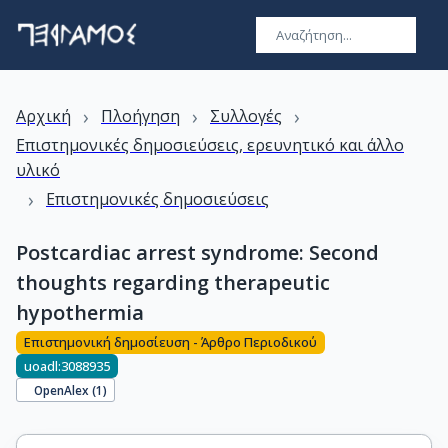
›
›
›
Αρχική
Πλοήγηση
Συλλογές
Επιστημονικές δημοσιεύσεις, ερευνητικό και άλλο
υλικό
›
Επιστημονικές δημοσιεύσεις
Postcardiac arrest syndrome: Second
thoughts regarding therapeutic
hypothermia
Επιστημονική δημοσίευση - Άρθρο Περιοδικού
uoadl:3088935
OpenAlex (
1
)