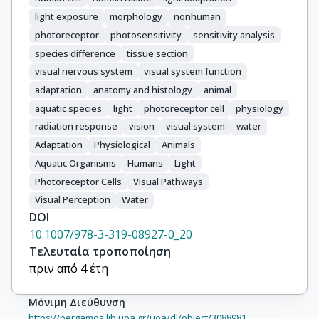
light exposure
morphology
nonhuman
photoreceptor
photosensitivity
sensitivity analysis
species difference
tissue section
visual nervous system
visual system function
adaptation
anatomy and histology
animal
aquatic species
light
photoreceptor cell
physiology
radiation response
vision
visual system
water
Adaptation
Physiological
Animals
Aquatic Organisms
Humans
Light
Photoreceptor Cells
Visual Pathways
Visual Perception
Water
DOI
10.1007/978-3-319-08927-0_20
Τελευταία τροποποίηση
πριν από 4 έτη
Μόνιμη Διεύθυνση
https://pergamos.lib.uoa.gr/uoa/dl/object/3088981