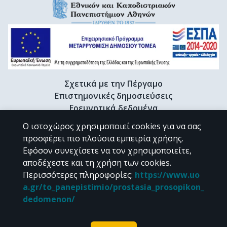
Σχετικά με την Πέργαμο
Επιστημονικές δημοσιεύσεις
Ερευνητικά δεδομένα
Διδακτορικές διατριβές & Γκρίζα βιβλιογραφία
Ο ιστοχώρος χρησιμοποιεί cookies για να σας
Προφίλ Ερευνητή
προσφέρει πιο πλούσια εμπειρία χρήσης.
Εφόσον συνεχίσετε να τον χρησιμοποιείτε,
αποδέχεστε και τη χρήση των cookies.
CC BY-NC 4.0
Περισσότερες πληροφορίες
:
https://www.uo
a.gr/to_panepistimio/prostasia_prosopikon_
Εκτός αν αναφέρεται διαφορετικά, το υλικό της "Περγάμου" διατίθεται
dedomenon/
υπό τους όρους της
CC BY-NC 4.0
άδειας Creative Commons
.
Powered by