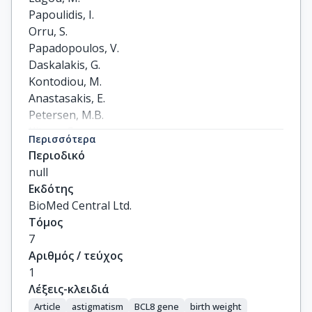
Papoulidis, I.

Orru, S.

Papadopoulos, V.

Daskalakis, G.

Kontodiou, M.

Anastasakis, E.

Petersen, M.B.

Kitsos, G.

Περισσότερα
Thomaidis, L.

Περιοδικό
Manolakos, E.
null
Εκδότης
BioMed Central Ltd.
Τόμος
7
Αριθμός / τεύχος
1
Λέξεις-κλειδιά
Article
astigmatism
BCL8 gene
birth weight