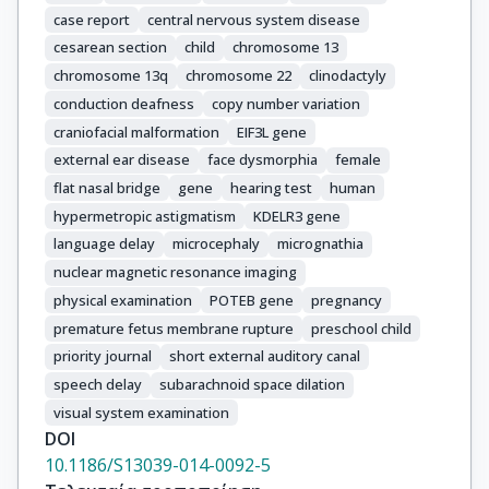
case report
central nervous system disease
cesarean section
child
chromosome 13
chromosome 13q
chromosome 22
clinodactyly
conduction deafness
copy number variation
craniofacial malformation
EIF3L gene
external ear disease
face dysmorphia
female
flat nasal bridge
gene
hearing test
human
hypermetropic astigmatism
KDELR3 gene
language delay
microcephaly
micrognathia
nuclear magnetic resonance imaging
physical examination
POTEB gene
pregnancy
premature fetus membrane rupture
preschool child
priority journal
short external auditory canal
speech delay
subarachnoid space dilation
visual system examination
DOI
10.1186/S13039-014-0092-5