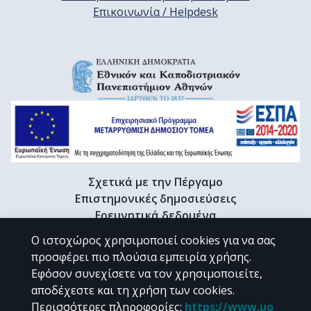
Επικοινωνία / Helpdesk
Σχετικά με την Πέργαμο
Επιστημονικές δημοσιεύσεις
Ερευνητικά δεδομένα
Διδακτορικές διατριβές & Γκρίζα βιβλιογραφία
Ο ιστοχώρος χρησιμοποιεί cookies για να σας
Προφίλ Ερευνητή
προσφέρει πιο πλούσια εμπειρία χρήσης.
Εφόσον συνεχίσετε να τον χρησιμοποιείτε,
αποδέχεστε και τη χρήση των cookies.
CC BY-NC 4.0
Περισσότερες πληροφορίες
:
https://www.uo