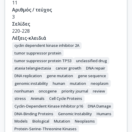
11
Αριθμός / τεύχος
3
Σελίδες
220-228
Λέξεις-κλειδιά
cyclin dependent kinase inhibitor 2A
tumor suppressor protein
tumor suppressor protein TP53
unclassified drug
ataxia telangiectasia
cancer growth
DNA repair
DNA replication
gene mutation
gene sequence
genomic instability
human
mutation
neoplasm
nonhuman
oncogene
priority journal
review
stress
Animals
Cell Cycle Proteins
Cyclin-Dependent Kinase Inhibitor p16
DNA Damage
DNA-Binding Proteins
Genomic Instability
Humans
Models
Biological
Mutation
Neoplasms
Protein-Serine-Threonine Kinases