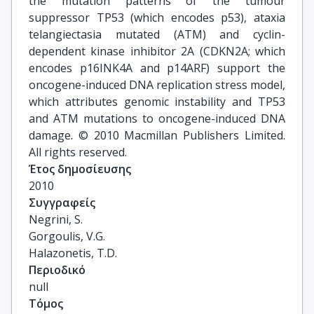
the mutation patterns of the tumour
suppressor TP53 (which encodes p53), ataxia
telangiectasia mutated (ATM) and cyclin-
dependent kinase inhibitor 2A (CDKN2A; which
encodes p16INK4A and p14ARF) support the
oncogene-induced DNA replication stress model,
which attributes genomic instability and TP53
and ATM mutations to oncogene-induced DNA
damage. © 2010 Macmillan Publishers Limited.
All rights reserved.
Έτος δημοσίευσης
2010
Συγγραφείς
Negrini, S.

Gorgoulis, V.G.

Halazonetis, T.D.
Περιοδικό
null
Τόμος