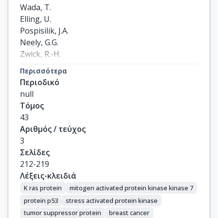
Wada, T.

Elling, U.

Pospisilik, J.A.

Neely, G.G.

Zwick, R.-H.

Sigl, V.

Περισσότερα
Forni, G.

Περιοδικό
Serrano, M.

null
Gorgoulis, V.G.

Τόμος
Penninger, J.M.
43
Αριθμός / τεύχος
3
Σελίδες
212-219
Λέξεις-κλειδιά
K ras protein
mitogen activated protein kinase kinase 7
protein p53
stress activated protein kinase
tumor suppressor protein
breast cancer