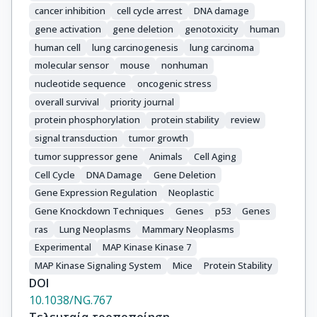
cancer inhibition
cell cycle arrest
DNA damage
gene activation
gene deletion
genotoxicity
human
human cell
lung carcinogenesis
lung carcinoma
molecular sensor
mouse
nonhuman
nucleotide sequence
oncogenic stress
overall survival
priority journal
protein phosphorylation
protein stability
review
signal transduction
tumor growth
tumor suppressor gene
Animals
Cell Aging
Cell Cycle
DNA Damage
Gene Deletion
Gene Expression Regulation
Neoplastic
Gene Knockdown Techniques
Genes
p53
Genes
ras
Lung Neoplasms
Mammary Neoplasms
Experimental
MAP Kinase Kinase 7
MAP Kinase Signaling System
Mice
Protein Stability
DOI
10.1038/NG.767
Τελευταία τροποποίηση