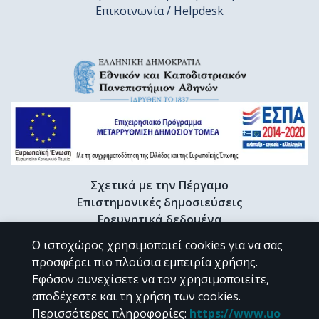
Επικοινωνία / Helpdesk
Σχετικά με την Πέργαμο
Επιστημονικές δημοσιεύσεις
Ερευνητικά δεδομένα
Διδακτορικές διατριβές & Γκρίζα βιβλιογραφία
Ο ιστοχώρος χρησιμοποιεί cookies για να σας
Προφίλ Ερευνητή
προσφέρει πιο πλούσια εμπειρία χρήσης.
Εφόσον συνεχίσετε να τον χρησιμοποιείτε,
αποδέχεστε και τη χρήση των cookies.
CC BY-NC 4.0
Περισσότερες πληροφορίες
:
https://www.uo