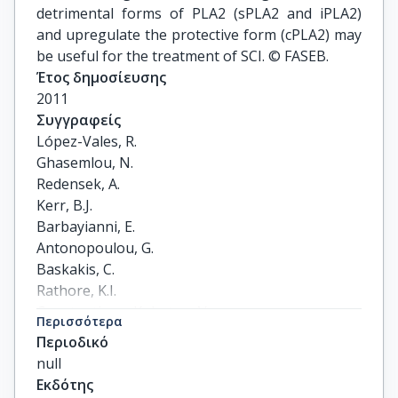
detrimental forms of PLA2 (sPLA2 and iPLA2)
and upregulate the protective form (cPLA2) may
be useful for the treatment of SCI. © FASEB.
Έτος δημοσίευσης
2011
Συγγραφείς
López-Vales, R.

Ghasemlou, N.

Redensek, A.

Kerr, B.J.

Barbayianni, E.

Antonopoulou, G.

Baskakis, C.

Rathore, K.I.

Constantinou-Kokotou, V.

Περισσότερα
Stephens, D.

Περιοδικό
Shimizu, T.

null
Dennis, E.A.

Εκδότης
Kokotos, G.
