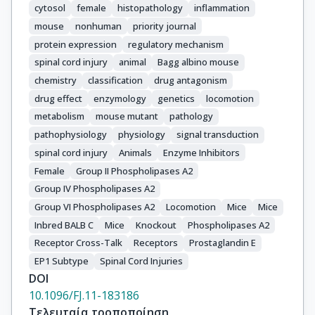
cytosol
female
histopathology
inflammation
mouse
nonhuman
priority journal
protein expression
regulatory mechanism
spinal cord injury
animal
Bagg albino mouse
chemistry
classification
drug antagonism
drug effect
enzymology
genetics
locomotion
metabolism
mouse mutant
pathology
pathophysiology
physiology
signal transduction
spinal cord injury
Animals
Enzyme Inhibitors
Female
Group II Phospholipases A2
Group IV Phospholipases A2
Group VI Phospholipases A2
Locomotion
Mice
Mice
Inbred BALB C
Mice
Knockout
Phospholipases A2
Receptor Cross-Talk
Receptors
Prostaglandin E
EP1 Subtype
Spinal Cord Injuries
DOI
10.1096/FJ.11-183186
Τελευταία τροποποίηση