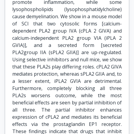
promote inflammation, while some
lysophospholipids (lysophosphatidylcholine)
cause demyelination. We show in a mouse model
of SCI that two cytosolic forms [calcium-
dependent PLA2 group IVA (cPLA 2 GIVA) and
calcium-independent PLA2 group VIA (iPLA 2
GVIA)], and a secreted form [secreted
PLA2group IIA (sPLA2 GIIA)] are up-regulated.
Using selective inhibitors and null mice, we show
that these PLA2s play differing roles. cPLA2 GIVA
mediates protection, whereas sPLA2 GIIA and, to
a lesser extent, iPLA2 GVIA are detrimental.
Furthermore, completely blocking all three
PLA2s worsens outcome, while the most
beneficial effects are seen by partial inhibition of
all three. The partial inhibitor enhances
expression of cPLA2 and mediates its beneficial
effects via the prostaglandin EP1 receptor.
These findings indicate that drugs that inhibit