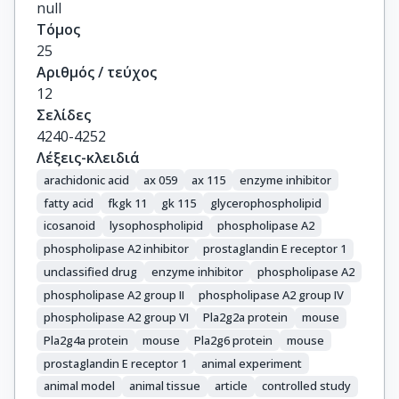
null
David, S.
Τόμος
25
Αριθμός / τεύχος
12
Σελίδες
4240-4252
Λέξεις-κλειδιά
arachidonic acid
ax 059
ax 115
enzyme inhibitor
fatty acid
fkgk 11
gk 115
glycerophospholipid
icosanoid
lysophospholipid
phospholipase A2
phospholipase A2 inhibitor
prostaglandin E receptor 1
unclassified drug
enzyme inhibitor
phospholipase A2
phospholipase A2 group II
phospholipase A2 group IV
phospholipase A2 group VI
Pla2g2a protein
mouse
Pla2g4a protein
mouse
Pla2g6 protein
mouse
prostaglandin E receptor 1
animal experiment
animal model
animal tissue
article
controlled study