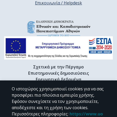
Επικοινωνία / Helpdesk
Σχετικά με την Πέργαμο
Επιστημονικές δημοσιεύσεις
Ερευνητικά δεδομένα
Διδακτορικές διατριβές & Γκρίζα βιβλιογραφία
Ο ιστοχώρος χρησιμοποιεί cookies για να σας
Προφίλ Ερευνητή
προσφέρει πιο πλούσια εμπειρία χρήσης.
Εφόσον συνεχίσετε να τον χρησιμοποιείτε,
αποδέχεστε και τη χρήση των cookies.
CC BY-NC 4.0
Περισσότερες πληροφορίες
:
https://www.uo