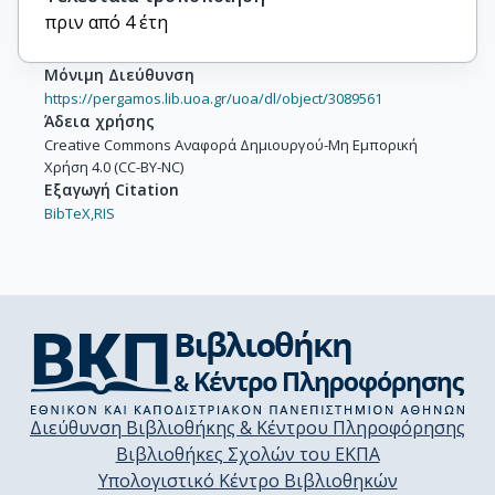
πριν από 4 έτη
Μόνιμη Διεύθυνση
https://pergamos.lib.uoa.gr/uoa/dl/object/3089561
Άδεια χρήσης
Creative Commons Αναφορά Δημιουργού-Μη Εμπορική
Χρήση 4.0 (CC-BY-NC)
Εξαγωγή Citation
BibTeX,
RIS
Διεύθυνση Βιβλιοθήκης & Κέντρου Πληροφόρησης
Βιβλιοθήκες Σχολών του ΕΚΠΑ
Υπολογιστικό Κέντρο Βιβλιοθηκών