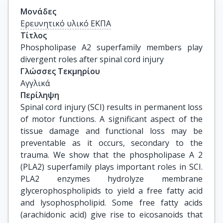
Μονάδες
Ερευνητικό υλικό ΕΚΠΑ
Τίτλος
Phospholipase A2 superfamily members play 
divergent roles after spinal cord injury
Γλώσσες Τεκμηρίου
Αγγλικά
Περίληψη
Spinal cord injury (SCI) results in permanent loss
of motor functions. A significant aspect of the
tissue damage and functional loss may be
preventable as it occurs, secondary to the
trauma. We show that the phospholipase A 2
(PLA2) superfamily plays important roles in SCI.
PLA2 enzymes hydrolyze membrane
glycerophospholipids to yield a free fatty acid
and lysophospholipid. Some free fatty acids
(arachidonic acid) give rise to eicosanoids that