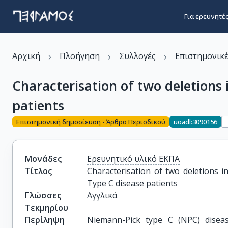
Για ερευνητέ
›
›
›
Αρχική
Πλοήγηση
Συλλογές
Επιστημονικέ
Characterisation of two deletions
patients
Επιστημονική δημοσίευση - Άρθρο Περιοδικού
uoadl:3090156
Μονάδες
Ερευνητικό υλικό ΕΚΠΑ
Τίτλος
Characterisation of two deletions 
Type C disease patients
Γλώσσες
Αγγλικά
Τεκμηρίου
Περίληψη
Niemann-Pick type C (NPC) diseas