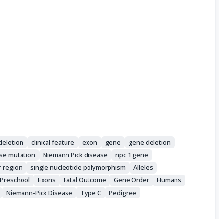
eletion
clinical feature
exon
gene
gene deletion
se mutation
Niemann Pick disease
npc 1 gene
 region
single nucleotide polymorphism
Alleles
Preschool
Exons
Fatal Outcome
Gene Order
Humans
Niemann-Pick Disease
Type C
Pedigree