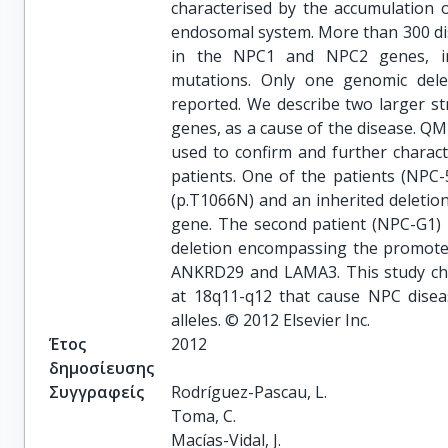
characterised by the accumulation o
endosomal system. More than 300 dis
in the NPC1 and NPC2 genes, inc
mutations. Only one genomic dele
reported. We describe two larger s
genes, as a cause of the disease. 
used to confirm and further charac
patients. One of the patients (NPC
(p.T1066N) and an inherited deleti
gene. The second patient (NPC-G1) h
deletion encompassing the promote
ANKRD29 and LAMA3. This study cha
at 18q11-q12 that cause NPC disea
alleles. © 2012 Elsevier Inc.
Έτος
2012
δημοσίευσης
Συγγραφείς
Rodríguez-Pascau, L.

Toma, C.

Macías-Vidal, J.
