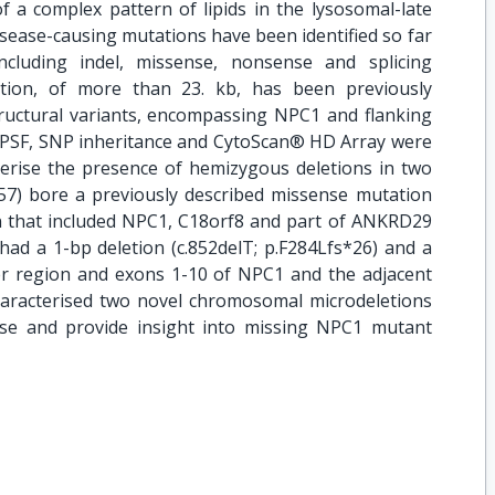
f a complex pattern of lipids in the lysosomal-late
ease-causing mutations have been identified so far
luding indel, missense, nonsense and splicing
tion, of more than 23. kb, has been previously
tructural variants, encompassing NPC1 and flanking
QMPSF, SNP inheritance and CytoScan® HD Array were
terise the presence of hemizygous deletions in two
-57) bore a previously described missense mutation
on that included NPC1, C18orf8 and part of ANKRD29
ad a 1-bp deletion (c.852delT; p.F284Lfs*26) and a
r region and exons 1-10 of NPC1 and the adjacent
racterised two novel chromosomal microdeletions
se and provide insight into missing NPC1 mutant