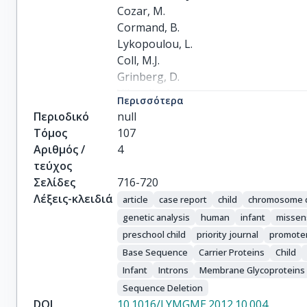
Cozar, M.

Cormand, B.

Lykopoulou, L.

Coll, M.J.

Grinberg, D.

Vilageliu, L.
Περισσότερα
Περιοδικό
null
Τόμος
107
Αριθμός /
4
τεύχος
Σελίδες
716-720
Λέξεις-κλειδιά
article
case report
child
chromosome d
genetic analysis
human
infant
missen
preschool child
priority journal
promoter
Base Sequence
Carrier Proteins
Child
Infant
Introns
Membrane Glycoproteins
Sequence Deletion
DOI
10.1016/J.YMGME.2012.10.004