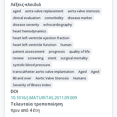
Λέξεις-κλειδιά
aged
aorta valve replacement
aorta valve stenosis
clinical evaluation
comorbidity
disease marker
disease severity
echocardiography
heart hemodynamics
heart left ventricle ejection fraction
heart left ventricle function
human
patient assessment
prognosis
quality of life
review
screening
stent
surgical mortality
systolic blood pressure
transcatheter aortic valve implantation
Aged
Aged
80 and over
Aortic Valve Stenosis
Humans
Severity of Illness Index
DOI
10.1016/J.MATURITAS.2011.09.009
Τελευταία τροποποίηση
πριν από 4 έτη