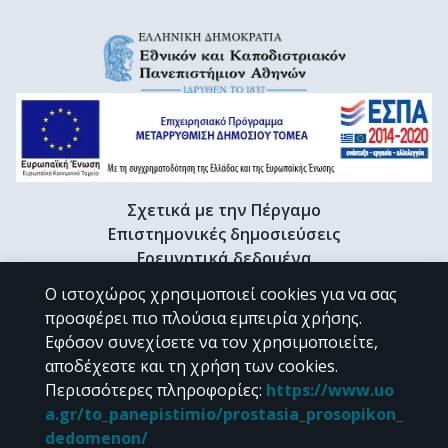
Σχετικά με την Πέργαμο
Επιστημονικές δημοσιεύσεις
Ερευνητικά δεδομένα
Διδακτορικές διατριβές & Γκρίζα βιβλιογραφία
Ο ιστοχώρος χρησιμοποιεί cookies για να σας
Προφίλ Ερευνητή
προσφέρει πιο πλούσια εμπειρία χρήσης.
Εφόσον συνεχίσετε να τον χρησιμοποιείτε,
αποδέχεστε και τη χρήση των cookies.
CC BY-NC 4.0
Περισσότερες πληροφορίες
:
https://www.uo
a.gr/to_panepistimio/prostasia_prosopikon_
Εκτός αν αναφέρεται διαφορετικά, το υλικό της "Περγάμου" διατίθεται
dedomenon/