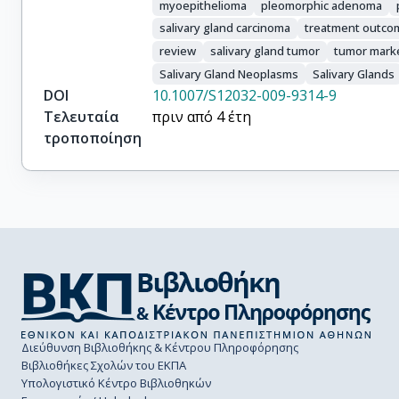
myoepithelioma
pleomorphic adenoma
salivary gland carcinoma
treatment outco
review
salivary gland tumor
tumor mark
Salivary Gland Neoplasms
Salivary Glands
DOI
10.1007/S12032-009-9314-9
Τελευταία
πριν από 4 έτη
τροποποίηση
Διεύθυνση Βιβλιοθήκης & Κέντρου Πληροφόρησης
Βιβλιοθήκες Σχολών του ΕΚΠΑ
Υπολογιστικό Κέντρο Βιβλιοθηκών