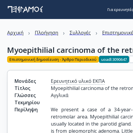
Για ερευνητέ
›
›
›
Αρχική
Πλοήγηση
Συλλογές
Επιστημονικέ
Myoepithilial carcinoma of the ret
Επιστημονική δημοσίευση - Άρθρο Περιοδικού
uoadl:3090647
Μονάδες
Ερευνητικό υλικό ΕΚΠΑ
Τίτλος
Myoepithilial carcinoma of the retro
Γλώσσες
Αγγλικά
Τεκμηρίου
Περίληψη
We present a case of a 34-year-
retromolar area. Myoepithilial carc
usually located in the parotid gland
is from pleomorphic adenoma. Little 