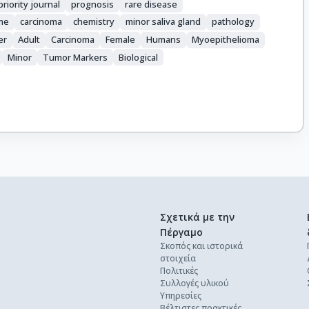
priority journal
prognosis
rare disease
me
carcinoma
chemistry
minor saliva gland
pathology
er
Adult
Carcinoma
Female
Humans
Myoepithelioma
Minor
Tumor Markers
Biological
Σχετικά με την
Πέργαμο
Σκοπός και ιστορικά
στοιχεία
Πολιτικές
Συλλογές υλικού
Υπηρεσίες
Βέλτιστες πρακτικές