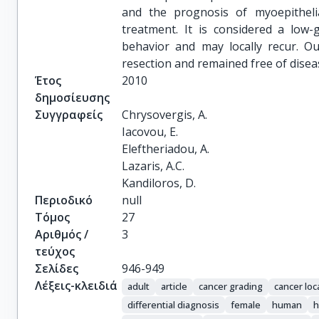
and the prognosis of myoepitheli
treatment. It is considered a low
behavior and may locally recur. Ou
resection and remained free of dise
Έτος
2010
δημοσίευσης
Συγγραφείς
Chrysovergis, A.

Iacovou, E.

Eleftheriadou, A.

Lazaris, A.C.

Kandiloros, D.
Περιοδικό
null
Τόμος
27
Αριθμός /
3
τεύχος
Σελίδες
946-949
Λέξεις-κλειδιά
adult
article
cancer grading
cancer loc
differential diagnosis
female
human
h