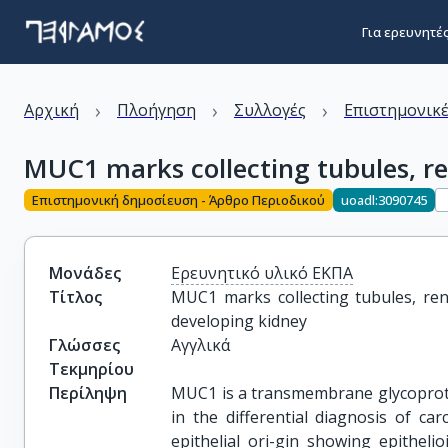
Για ερευνητέ
›
›
›
Αρχική
Πλοήγηση
Συλλογές
Επιστημονικέ
MUC1 marks collecting tubules, r
Επιστημονική δημοσίευση - Άρθρο Περιοδικού
uoadl:3090745
Μονάδες
Ερευνητικό υλικό ΕΚΠΑ
Τίτλος
MUC1 marks collecting tubules, ren
developing kidney
Γλώσσες
Αγγλικά
Τεκμηρίου
Περίληψη
MUC1 is a transmembrane glycoprotein
in the differential diagnosis of c
epithelial ori-gin showing epithelio