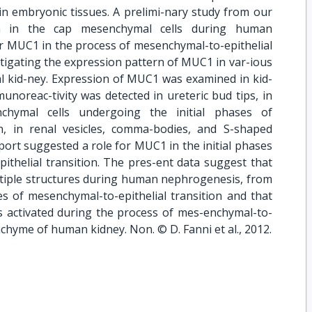
 in embryonic tissues. A prelimi-nary study from our
n in the cap mesenchymal cells during human
r MUC1 in the process of mesenchymal-to-epithelial
s-tigating the expression pattern of MUC1 in var-ious
l kid-ney. Expression of MUC1 was examined in kid-
oreac-tivity was detected in ureteric bud tips, in
nchymal cells undergoing the initial phases of
on, in renal vesicles, comma-bodies, and S-shaped
port suggested a role for MUC1 in the initial phases
ithelial transition. The pres-ent data suggest that
tiple structures during human nephrogenesis, from
ses of mesenchymal-to-epithelial transition and that
activated during the process of mes-enchymal-to-
nchyme of human kidney. Non. © D. Fanni et al., 2012.