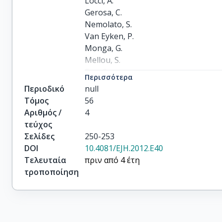
Locci, A.

Gerosa, C.

Nemolato, S.

Van Eyken, P.

Monga, G.

Mellou, S.

Faa, G.

Περισσότερα
Fanos, V.
Περιοδικό
null
Τόμος
56
Αριθμός /
4
τεύχος
Σελίδες
250-253
DOI
10.4081/EJH.2012.E40
Τελευταία
πριν από 4 έτη
τροποποίηση