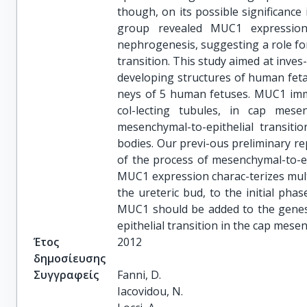
though, on its possible significance
group revealed MUC1 expressio
nephrogenesis, suggesting a role fo
transition. This study aimed at inve
developing structures of human feta
neys of 5 human fetuses. MUC1 immun
col-lecting tubules, in cap mese
mesenchymal-to-epithelial transiti
bodies. Our previ-ous preliminary re
of the process of mesenchymal-to-ep
MUC1 expression charac-terizes mul
the ureteric bud, to the initial pha
MUC1 should be added to the genes 
epithelial transition in the cap mese
Έτος
2012
δημοσίευσης
Συγγραφείς
Fanni, D.

Iacovidou, N.
