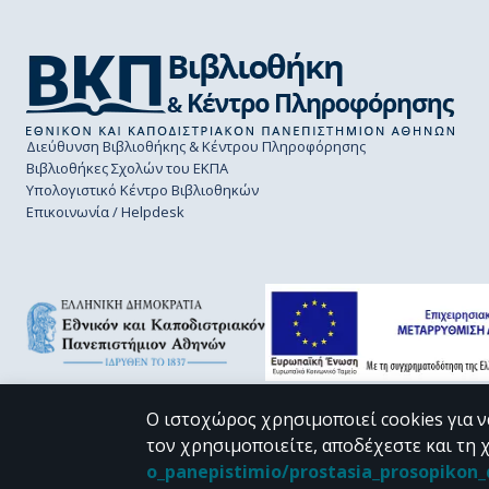
Διεύθυνση Βιβλιοθήκης & Κέντρου Πληροφόρησης
Βιβλιοθήκες Σχολών του ΕΚΠΑ
Υπολογιστικό Κέντρο Βιβλιοθηκών
Επικοινωνία / Helpdesk
Ο ιστοχώρος χρησιμοποιεί cookies για ν
τον χρησιμοποιείτε, αποδέχεστε και τη 
CC BY-NC 4.0
o_panepistimio/prostasia_prosopiko