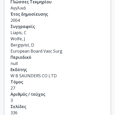
Γλώσσες Τεκμηρίου
Αγγλικά
Έτος δημοσίευσης
2004
Συγγραφείς
Liapis, C

Wolfe, J

Bergqvist, D

European Board Vasc Surg
Περιοδικό
null
Εκδότης
W B SAUNDERS CO LTD
Τόμος
27
Αριθμός / τεύχος
3
Σελίδες
336