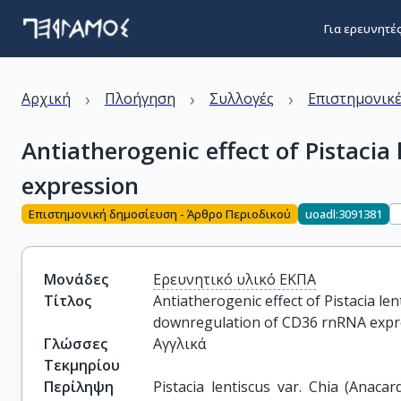
Για ερευνητέ
›
›
›
Αρχική
Πλοήγηση
Συλλογές
Επιστημονικέ
Antiatherogenic effect of Pistaci
expression
Επιστημονική δημοσίευση - Άρθρο Περιοδικού
uoadl:3091381
Μονάδες
Ερευνητικό υλικό ΕΚΠΑ
Τίτλος
Antiatherogenic effect of Pistacia len
downregulation of CD36 rnRNA expr
Γλώσσες
Αγγλικά
Τεκμηρίου
Περίληψη
Pistacia lentiscus var. Chia (Anaca