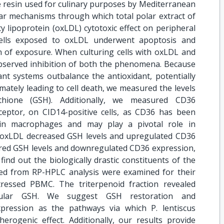
e resin used for culinary purposes by Mediterranean
ar mechanisms through which total polar extract of
ty lipoprotein (oxLDL) cytotoxic effect on peripheral
Cells exposed to oxLDL underwent apoptosis and
n of exposure. When culturing cells with oxLDL and
observed inhibition of both the phenomena. Because
ant systems outbalance the antioxidant, potentially
ately leading to cell death, we measured the levels
tathione (GSH). Additionally, we measured CD36
ceptor, on CID14-positive cells, as CD36 has been
 in macrophages and may play a pivotal role in
n. oxLDL decreased GSH levels and upregulated CD36
tored GSH levels and downregulated CD36 expression,
find out the biologically drastic constituents of the
rived from RP-HPLC analysis were examined for their
stressed PBMC. The triterpenoid fraction revealed
ellular GSH. We suggest GSH restoration and
ression as the pathways via which P. lentiscus
herogenic effect. Additionally, our results provide