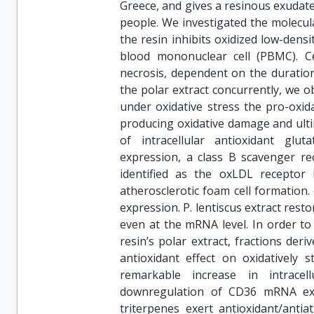
Greece, and gives a resinous exudat
people. We investigated the molecul
the resin inhibits oxidized low-densi
blood mononuclear cell (PBMC). 
necrosis, dependent on the duratio
the polar extract concurrently, we 
under oxidative stress the pro-oxid
producing oxidative damage and ultim
of intracellular antioxidant glu
expression, a class B scavenger re
identified as the oxLDL receptor
atherosclerotic foam cell formatio
expression. P. lentiscus extract res
even at the mRNA level. In order to 
resin’s polar extract, fractions de
antioxidant effect on oxidatively 
remarkable increase in intrac
downregulation of CD36 mRNA exp
triterpenes exert antioxidant/antiat