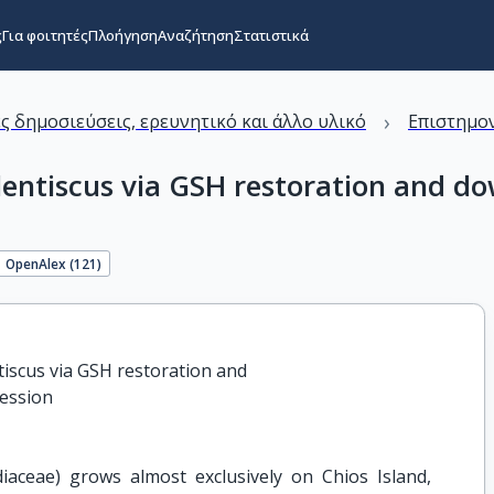
ς
Για φοιτητές
Πλοήγηση
Αναζήτηση
Στατιστικά
›
ς δημοσιεύσεις, ερευνητικό και άλλο υλικό
Επιστημον
a lentiscus via GSH restoration and 
OpenAlex (
121
)
tiscus via GSH restoration and

ession
rdiaceae) grows almost exclusively on Chios Island,