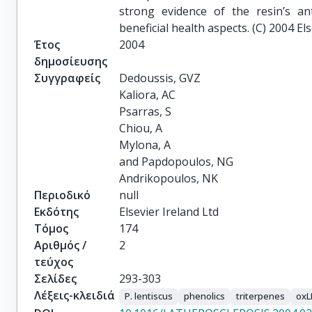
strong evidence of the resin’s ant
beneficial health aspects. (C) 2004 Els
Έτος
2004
δημοσίευσης
Συγγραφείς
Dedoussis, GVZ

Kaliora, AC

Psarras, S

Chiou, A

Mylona, A

and Papdopoulos, NG

Andrikopoulos, NK
Περιοδικό
null
Εκδότης
Elsevier Ireland Ltd
Τόμος
174
Αριθμός /
2
τεύχος
Σελίδες
293-303
Λέξεις-κλειδιά
P. lentiscus
phenolics
triterpenes
oxL