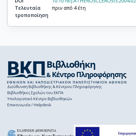
DOI
10.1016/J.ATHEROSCLEROSIS.2004.02
Τελευταία
πριν από 4 έτη
τροποποίηση
Διεύθυνση Βιβλιοθήκης & Κέντρου Πληροφόρησης
Βιβλιοθήκες Σχολών του ΕΚΠΑ
Υπολογιστικό Κέντρο Βιβλιοθηκών
Επικοινωνία / Helpdesk