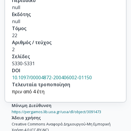
Περιοδικό
null
Εκδότης
null
Τόμος
22
Αριθμός / τεύχος
2
Σελίδες
S330-S331
DOI
10.1097/00004872-200406002-01150
Τελευταία τροποποίηση
πριν από 4 έτη
Μόνιμη Διεύθυνση
https://pergamos.lib.uoa.gr/uoa/dl/object/3091473
Άδεια χρήσης
Creative Commons Αναφορά Δημιουργού-Μη Εμπορική
Χρήση 4.0 (CC-BY-NC)