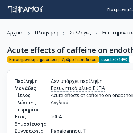
Για ερευνητέ
›
›
›
Αρχική
Πλοήγηση
Συλλογές
Επιστημονικέ
Acute effects of caffeine on endot
Επιστημονική δημοσίευση - Άρθρο Περιοδικού
uoadl:3091493
Περίληψη
Δεν υπάρχει περίληψη
Μονάδες
Ερευνητικό υλικό ΕΚΠΑ
Τίτλος
Acute effects of caffeine on endothel
Γλώσσες
Αγγλικά
Τεκμηρίου
Έτος
2004
δημοσίευσης
Συγγραφείς
Papaioannou, T
