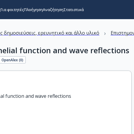
ς
Για φοιτητές
Πλοήγηση
Αναζήτηση
Στατιστικά
›
ς δημοσιεύσεις, ερευνητικό και άλλο υλικό
Επιστημον
helial function and wave reflections
OpenAlex (
0
)
ial function and wave reflections