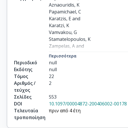
Aznaouridis, K

Papamichael, C

Karatzis, E and

Karatzi, K

Vamvakou, G

Stamatelopoulos, K

Zampelas, A and

Lekakis, J

Περισσότερα
Mavrikakis, M
Περιοδικό
null
Εκδότης
null
Τόμος
22
Αριθμός /
2
τεύχος
Σελίδες
S53
DOI
10.1097/00004872-200406002-00178
Τελευταία
πριν από 4 έτη
τροποποίηση