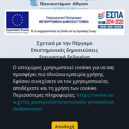
Σχετικά με την Πέργαμο
Επιστημονικές δημοσιεύσεις
Ερευνητικά δεδομένα
Διδακτορικές διατριβές & Γκρίζα βιβλιογραφία
Ο ιστοχώρος χρησιμοποιεί cookies για να σας
Προφίλ Ερευνητή
προσφέρει πιο πλούσια εμπειρία χρήσης.
Εφόσον συνεχίσετε να τον χρησιμοποιείτε,
αποδέχεστε και τη χρήση των cookies.
CC BY-NC 4.0
Περισσότερες πληροφορίες
:
https://www.uo
a.gr/to_panepistimio/prostasia_prosopikon_
Εκτός αν αναφέρεται διαφορετικά, το υλικό της "Περγάμου" διατίθεται
dedomenon/
υπό τους όρους της
CC BY-NC 4.0
άδειας Creative Commons
.
Powered by
Αποδοχή