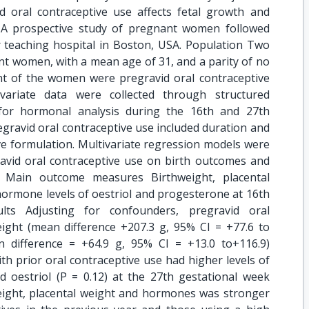
 oral contraceptive use affects fetal growth and
 A prospective study of pregnant women followed
 teaching hospital in Boston, USA. Population Two
t women, with a mean age of 31, and a parity of no
t of the women were pregravid oral contraceptive
ariate data were collected through structured
for hormonal analysis during the 16th and 27th
gravid oral contraceptive use included duration and
ve formulation. Multivariate regression models were
ravid oral contraceptive use on birth outcomes and
 Main outcome measures Birthweight, placental
hormone levels of oestriol and progesterone at 16th
lts Adjusting for confounders, pregravid oral
eight (mean difference +207.3 g, 95% CI = +77.6 to
n difference = +64.9 g, 95% CI = +13.0 to+116.9)
 prior oral contraceptive use had higher levels of
 oestriol (P = 0.12) at the 27th gestational week
ight, placental weight and hormones was stronger