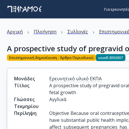
Για ερευνητέ
›
›
›
Αρχική
Πλοήγηση
Συλλογές
Επιστημονικέ
A prospective study of pregravid o
Επιστημονική δημοσίευση - Άρθρο Περιοδικού
uoadl:3092007
Μονάδες
Ερευνητικό υλικό ΕΚΠΑ
Τίτλος
A prospective study of pregravid oral 
fetal growth
Γλώσσες
Αγγλικά
Τεκμηρίου
Περίληψη
Objective Because oral contraceptiv
have substantial public health impli
affect subsequent pregnancies has 