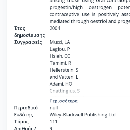
among those using oral contracept
progestin/high oestrogen pote
contraceptive use is positively as
mediated through oestriol and prog
Έτος
2004
δημοσίευσης
Συγγραφείς
Mucci, LA

Lagiou, P

Hsieh, CC

Tamimi, R

Hellerstein, S

and Vatten, L

Adami, HO

Cnattingius, S

Trichopoulos, D
Περισσότερα
Περιοδικό
null
Εκδότης
Wiley-Blackwell Publishing Ltd
Τόμος
111
Αριθμός /
9