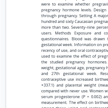
were to examine whether pregravid
pregnancy hormone levels. Design
through pregnancy. Setting A major
hundred and sixty Caucasian pregnan
more than two. Seventy-nine percen
users. Methods Exposure and cov
questionnaires. Blood was drawn 
gestational week. Information on pre
recency of use, and oral contracepti
used to examine the effect of preg
the studied pregnancy hormones.
weight, gestational age, pregnancy 
and 27th gestational week. Resu
contraceptive use increased birthw
+337.1) and placental weight (mea
compared with never use. Women with
serum progesterone (P = 0.002) and
measurement. The effect on birthwe