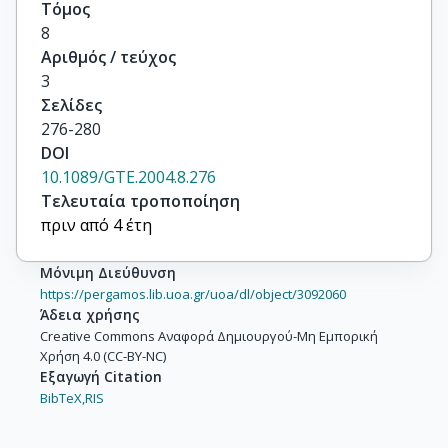
Τόμος
8
Αριθμός / τεύχος
3
Σελίδες
276-280
DOI
10.1089/GTE.2004.8.276
Τελευταία τροποποίηση
πριν από 4 έτη
Μόνιμη Διεύθυνση
https://pergamos.lib.uoa.gr/uoa/dl/object/3092060
Άδεια χρήσης
Creative Commons Αναφορά Δημιουργού-Μη Εμπορική
Χρήση 4.0 (CC-BY-NC)
Εξαγωγή Citation
BibTeX,
RIS