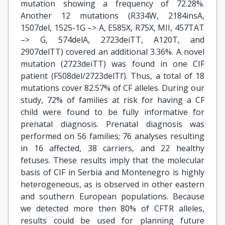
mutation showing a frequency of 72.28%.
Another 12 mutations (R334W, 2184insA,
1507del, 1525-1G –> A, E585X, R75X, MII, 457TAT
–> G, 574delA, 2723deiTT, A120T, and
2907delTT) covered an additional 3.36%. A novel
mutation (2723deiTT) was found in one CIF
patient (F508del/2723delTl’). Thus, a total of 18
mutations cover 82.57% of CF alleles. During our
study, 72% of families at risk for having a CF
child were found to be fully informative for
prenatal diagnosis. Prenatal diagnosis was
performed on 56 families; 76 analyses resulting
in 16 affected, 38 carriers, and 22 healthy
fetuses. These results imply that the molecular
basis of CIF in Serbia and Montenegro is highly
heterogeneous, as is observed in other eastern
and southern European populations. Because
we detected more then 80% of CFTR alleles,
results could be used for planning future