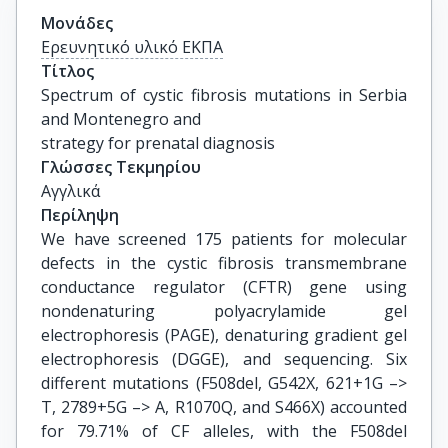
Μονάδες
Ερευνητικό υλικό ΕΚΠΑ
Τίτλος
Spectrum of cystic fibrosis mutations in Serbia 
and Montenegro and

strategy for prenatal diagnosis
Γλώσσες Τεκμηρίου
Αγγλικά
Περίληψη
We have screened 175 patients for molecular
defects in the cystic fibrosis transmembrane
conductance regulator (CFTR) gene using
nondenaturing polyacrylamide gel
electrophoresis (PAGE), denaturing gradient gel
electrophoresis (DGGE), and sequencing. Six
different mutations (F508del, G542X, 621+1G –>
T, 2789+5G –> A, R1070Q, and S466X) accounted
for 79.71% of CF alleles, with the F508del