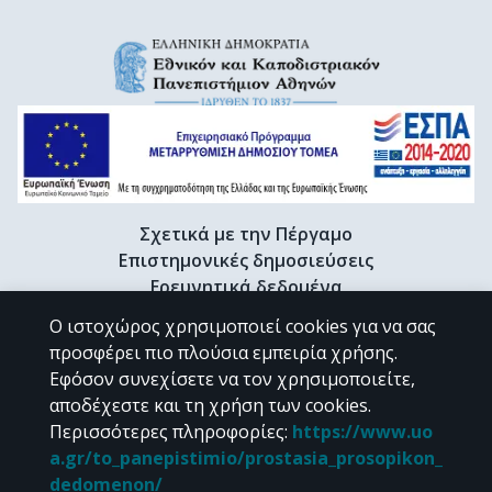
Σχετικά με την Πέργαμο
Επιστημονικές δημοσιεύσεις
Ερευνητικά δεδομένα
Διδακτορικές διατριβές & Γκρίζα βιβλιογραφία
Ο ιστοχώρος χρησιμοποιεί cookies για να σας
Προφίλ Ερευνητή
προσφέρει πιο πλούσια εμπειρία χρήσης.
Εφόσον συνεχίσετε να τον χρησιμοποιείτε,
αποδέχεστε και τη χρήση των cookies.
CC BY-NC 4.0
Περισσότερες πληροφορίες
:
https://www.uo
a.gr/to_panepistimio/prostasia_prosopikon_
Εκτός αν αναφέρεται διαφορετικά, το υλικό της "Περγάμου" διατίθεται
dedomenon/