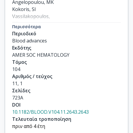
Angelopoulou, MK

Kokoris, SI

Vassilakopoulos,

TP

Περισσότερα
Korkolopoulou, P

Περιοδικό
Giannakakis, A

Blood advances
Plata, E

Εκδότης
Patsouris, E

AMER SOC HEMATOLOGY
and Katsambas, A

Τόμος
Pangalis, GA
104
Αριθμός / τεύχος
11, 1
Σελίδες
723A
DOI
10.1182/BLOOD.V104.11.2643.2643
Τελευταία τροποποίηση
πριν από 4 έτη