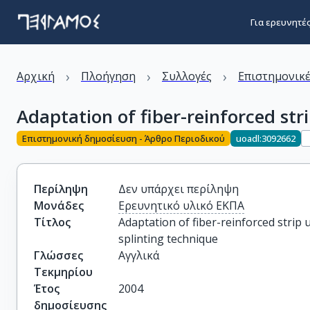
Για ερευνητέ
›
›
›
Αρχική
Πλοήγηση
Συλλογές
Επιστημονικέ
Adaptation of fiber-reinforced stri
Επιστημονική δημοσίευση - Άρθρο Περιοδικού
uoadl:3092662
Περίληψη
Δεν υπάρχει περίληψη
Μονάδες
Ερευνητικό υλικό ΕΚΠΑ
Τίτλος
Adaptation of fiber-reinforced strip us
splinting technique
Γλώσσες
Αγγλικά
Τεκμηρίου
Έτος
2004
δημοσίευσης