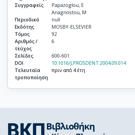
Συγγραφείς
Papazoglou, E

Anagnostou, M
Περιοδικό
null
Εκδότης
MOSBY-ELSEVIER
Τόμος
92
Αριθμός /
6
τεύχος
Σελίδες
600-601
DOI
10.1016/J.PROSDENT.2004.09.014
Τελευταία
πριν από 4 έτη
τροποποίηση