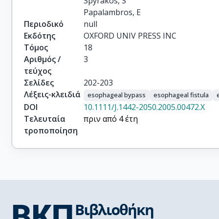
Spyrakos, S

Papalambros, E
Περιοδικό
null
Εκδότης
OXFORD UNIV PRESS INC
Τόμος
18
Αριθμός /
3
τεύχος
Σελίδες
202-203
Λέξεις-κλειδιά
esophageal bypass
esophageal fistula
DOI
10.1111/J.1442-2050.2005.00472.X
Τελευταία
πριν από 4 έτη
τροποποίηση