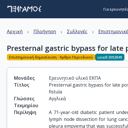
Για ερευνητέ
›
›
›
Αρχική
Πλοήγηση
Συλλογές
Επιστημονικέ
Presternal gastric bypass for lat
Επιστημονική δημοσίευση - Άρθρο Περιοδικού
uoadl:3092849
Μονάδες
Ερευνητικό υλικό ΕΚΠΑ
Τίτλος
Presternal gastric bypass for late
fistula
Γλώσσες
Αγγλικά
Τεκμηρίου
Περίληψη
A 71-year-old diabetic patient und
lymph node dissection for lung canc
pleura empyema that was successfull