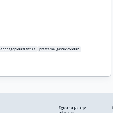
esophagopleural fistula
presternal gastric conduit
Σχετικά με την