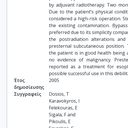
by adjuvant radiotherapy. Two mont
Due to the patient’s physical cond
considered a high-risk operation. S
the existing contamination. Bypas
preferred due to its simplicity compa
the postradiation alterations a
presternal subcutaneous position.
the patient is in good health being
no evidence of malignancy. Prest
reported as a treatment for esopha
possible successful use in this debil
Έτος
2005
δημοσίευσης
Συγγραφείς
Dosios, T

Karavokyros, I

Felekouras, E

Sigala, F and

Pikoulis, E
