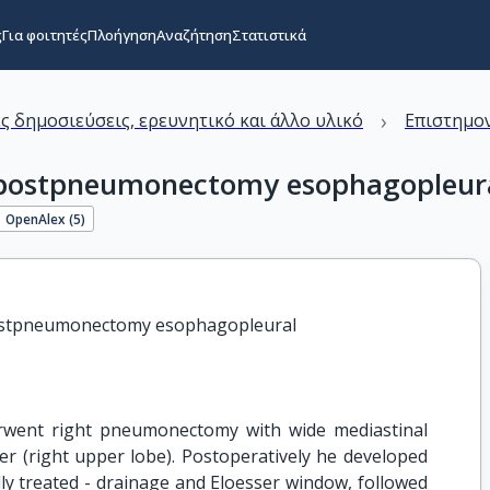
ς
Για φοιτητές
Πλοήγηση
Αναζήτηση
Στατιστικά
›
ς δημοσιεύσεις, ερευνητικό και άλλο υλικό
Επιστημον
e postpneumonectomy esophagopleura
OpenAlex (
5
)
 postpneumonectomy esophagopleural

erwent right pneumonectomy with wide mediastinal
er (right upper lobe). Postoperatively he developed
y treated - drainage and Eloesser window, followed