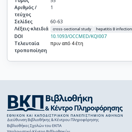
Τόμος
55
Αριθμός /
1
τεύχος
Σελίδες
60-63
Λέξεις-κλειδιά
cross-sectional study
hepatitis B infectio
DOI
10.1093/OCCMED/KQI007
Τελευταία
πριν από 4 έτη
τροποποίηση
Διεύθυνση Βιβλιοθήκης & Κέντρου Πληροφόρησης
Βιβλιοθήκες Σχολών του ΕΚΠΑ
Υπολογιστικό Κέντρο Βιβλιοθηκών