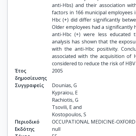
anti-Hbs) and their association wi
factors in 166 municipal employees i
Hbc (+) did differ significantly b
Older employees had a significantly
anti-Hbc (+) were less educated 
analysis has shown that the exposu
with the anti-Hbc positivity. Conc
associated with the acquisition o
considered to reduce the risk of HBV 
Έτος
2005
δημοσίευσης
Συγγραφείς
Dounias, G

Kypraiou, E

Rachiotis, G

Tsovili, E and

Kostopoulos, S
Περιοδικό
OCCUPATIONAL MEDICINE-OXFORD
Εκδότης
null