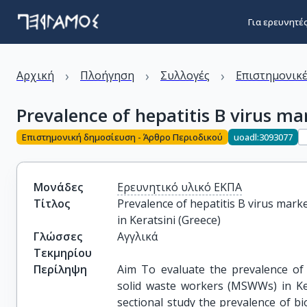
Για ερευνητέ
›
›
›
Αρχική
Πλοήγηση
Συλλογές
Επιστημονικέ
Prevalence of hepatitis B virus ma
Επιστημονική δημοσίευση - Άρθρο Περιοδικού
uoadl:3093077
Μονάδες
Ερευνητικό υλικό ΕΚΠΑ
Τίτλος
Prevalence of hepatitis B virus marke
in Keratsini (Greece)
Γλώσσες
Αγγλικά
Τεκμηρίου
Περίληψη
Aim To evaluate the prevalence of
solid waste workers (MSWWs) in Ker
sectional study the prevalence of bi