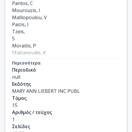
Pantos, C

Mourouzis, I

Malliopoulou, V

Paizis, I

Tzeis,

S

Moraitis, P

Sfakianoudis, K

Varonos, DD

Περισσότερα
Cokkinos, DV
Περιοδικό
null
Εκδότης
MARY ANN LIEBERT INC PUBL
Τόμος
15
Αριθμός / τεύχος
1
Σελίδες