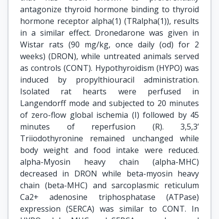
antagonize thyroid hormone binding to thyroid
hormone receptor alpha(1) (TRalpha(1)), results
in a similar effect. Dronedarone was given in
Wistar rats (90 mg/kg, once daily (od) for 2
weeks) (DRON), while untreated animals served
as controls (CONT). Hypothyroidism (HYPO) was
induced by propylthiouracil administration.
Isolated rat hearts were perfused in
Langendorff mode and subjected to 20 minutes
of zero-flow global ischemia (I) followed by 45
minutes of reperfusion (R). 3,5,3’
Triiodothyronine remained unchanged while
body weight and food intake were reduced.
alpha-Myosin heavy chain (alpha-MHC)
decreased in DRON while beta-myosin heavy
chain (beta-MHC) and sarcoplasmic reticulum
Ca2+ adenosine triphosphatase (ATPase)
expression (SERCA) was similar to CONT. In