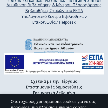
Διεύθυνση Βιβλιοθήκης & Κέντρου Πληροφόρησης
Βιβλιοθήκες Σχολών του ΕΚΠΑ
Υπολογιστικό Κέντρο Βιβλιοθηκών
Επικοινωνία / Helpdesk
Σχετικά με την Πέργαμο
Επιστημονικές δημοσιεύσεις
Ερευνητικά δεδομένα
Διδακτορικές διατριβές & Γκρίζα βιβλιογραφία
Ο ιστοχώρος χρησιμοποιεί cookies για να σας
Προφίλ Ερευνητή
προσφέρει πιο πλούσια εμπειρία χρήσης.