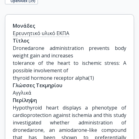
OpenAlex (
39
)
Μονάδες
Ερευνητικό υλικό ΕΚΠΑ
Τίτλος
Dronedarone administration prevents body 
weight gain and increases

tolerance of the heart to ischemic stress: A 
possible involvement of

thyroid hormone receptor alpha(1)
Γλώσσες Τεκμηρίου
Αγγλικά
Περίληψη
Hypothyroid heart displays a phenotype of
cardioprotection against ischemia and this study
investigated whether administration of
dronedarone, an amiodarone-like compound
that has been shown to preferentially