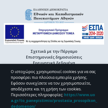
Σχετικά με την Πέργαμο
Επιστημονικές δημοσιεύσεις
Ερευνητικά δεδομένα
Διδακτορικές διατριβές & Γκρίζα βιβλιογραφία
Ο ιστοχώρος χρησιμοποιεί cookies για να σας
Προφίλ Ερευνητή
προσφέρει πιο πλούσια εμπειρία χρήσης.
Εφόσον συνεχίσετε να τον χρησιμοποιείτε,
αποδέχεστε και τη χρήση των cookies.
CC BY-NC 4.0
Περισσότερες πληροφορίες
:
https://www.uo
a.gr/to_panepistimio/prostasia_prosopikon_
Εκτός αν αναφέρεται διαφορετικά, το υλικό της "Περγάμου" διατίθεται
dedomenon/