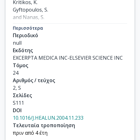
Kritikos, K.

Gyftopoulos, S.

and Nanas, S.

Roussos, C.
Περισσότερα
Περιοδικό
null
Εκδότης
EXCERPTA MEDICA INC-ELSEVIER SCIENCE INC
Τόμος
24
Αριθμός / τεύχος
2, S
Σελίδες
S111
DOI
10.1016/J.HEALUN.2004.11.233
Τελευταία τροποποίηση
πριν από 4 έτη