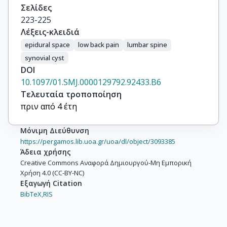
Σελίδες
223-225
Λέξεις-κλειδιά
epidural space
low back pain
lumbar spine
synovial cyst
DOI
10.1097/01.SMJ.0000129792.92433.B6
Τελευταία τροποποίηση
πριν από 4 έτη
Μόνιμη Διεύθυνση
https://pergamos.lib.uoa.gr/uoa/dl/object/3093385
Άδεια χρήσης
Creative Commons Αναφορά Δημιουργού-Μη Εμπορική
Χρήση 4.0 (CC-BY-NC)
Εξαγωγή Citation
BibTeX,
RIS