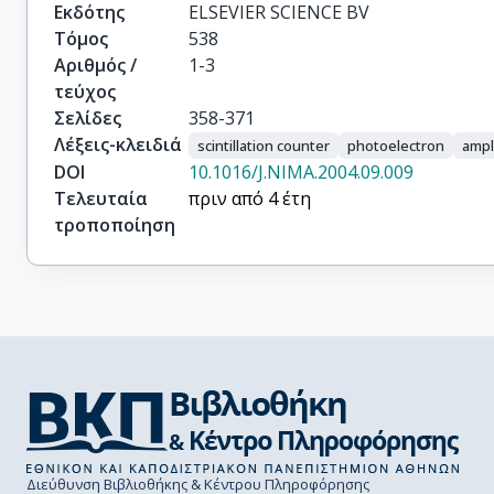
Menzione, A and

Εκδότης
ELSEVIER SCIENCE BV
Palmonari, F

Τόμος
538
Scribano, A

Αριθμός /
1-3
Stefanini, A

τεύχος
Cauz, D

Σελίδες
358-371
Grassmann,

Λέξεις-κλειδιά
scintillation counter
photoelectron
ampl
H

DOI
10.1016/J.NIMA.2004.09.009
Pauletta, G

Τελευταία
πριν από 4 έτη
Santi, L

τροποποίηση
Introzzi, G

Penzo, A

Iori, M

and Grinyov, B

Lagutin, V

Lebedev, V

Lyubynskiy, V and

Senchyshyn, V

Kovtun, V

Zaljubovsky, I

Διεύθυνση Βιβλιοθήκης & Κέντρου Πληροφόρησης