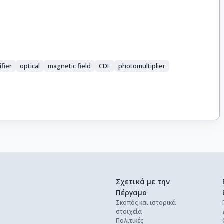
ifier
optical
magnetic field
CDF
photomultiplier
Σχετικά με την
Πέργαμο
Σκοπός και ιστορικά
στοιχεία
Πολιτικές