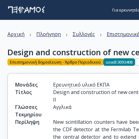
Για ερευνητέ
›
›
›
Αρχική
Πλοήγηση
Συλλογές
Επιστημονικέ
Design and construction of new c
Επιστημονική δημοσίευση - Άρθρο Περιοδικού
uoadl:3093408
Μονάδες
Ερευνητικό υλικό ΕΚΠΑ
Τίτλος
Design and construction of new cent
II
Γλώσσες
Αγγλικά
Τεκμηρίου
Περίληψη
New scintillation counters have be
the CDF detector at the Fermilab T
the central detector and to extend i