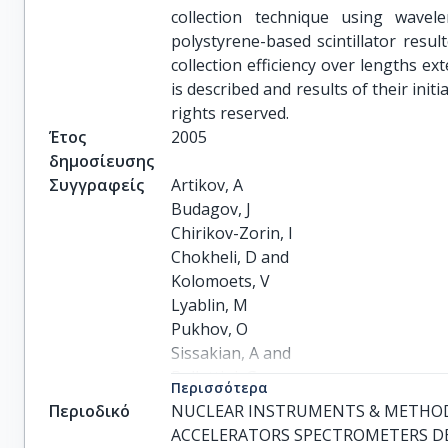
collection technique using wavele
polystyrene-based scintillator resu
collection efficiency over lengths e
is described and results of their init
rights reserved.
Έτος
2005
δημοσίευσης
Συγγραφείς
Artikov, A

Budagov, J

Chirikov-Zorin, I

Chokheli, D and

Kolomoets, V

Lyablin, M

Pukhov, O

Sissakian, A and

Bellettini, G

Περισσότερα
Cervelli, F

Περιοδικό
NUCLEAR INSTRUMENTS & METHODS
Incagli, M

ACCELERATORS SPECTROMETERS D