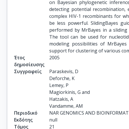
on Bayesian phylogenetic inference
detecting potential recombination,
complex HIV-1 recombinants for whi
be less powerful. SlidingBayes g
performed by MrBayes in a sliding 
The tool can be used for nucleoti
modeling possibilities of MrBayes 
support for clustering of various co
Έτος
2005
δημοσίευσης
Συγγραφείς
Paraskevis, D

Deforche, K

Lemey, P

Magiorkinis, G and

Hatzakis, A

Vandamme, AM
Περιοδικό
NAR GENOMICS AND BIOINFORMAT
Εκδότης
null
Τόμος
21