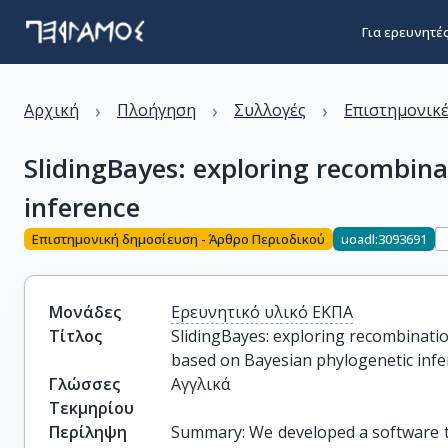
Για ερευνητέ
›
›
›
Αρχική
Πλοήγηση
Συλλογές
Επιστημονικέ
SlidingBayes: exploring recombina
inference
Επιστημονική δημοσίευση - Άρθρο Περιοδικού
uoadl:3093691
Μονάδες
Ερευνητικό υλικό ΕΚΠΑ
Τίτλος
SlidingBayes: exploring recombinatio
based on Bayesian phylogenetic inf
Γλώσσες
Αγγλικά
Τεκμηρίου
Περίληψη
Summary: We developed a software to