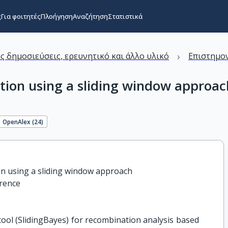
ς
Για φοιτητές
Πλοήγηση
Αναζήτηση
Στατιστικά
›
ς δημοσιεύσεις, ερευνητικό και άλλο υλικό
Επιστημον
tion using a sliding window approa
OpenAlex (
24
)
n using a sliding window approach

erence
ol (SlidingBayes) for recombination analysis based