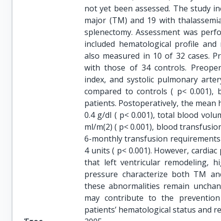
not yet been assessed. The study in
major (TM) and 19 with thalassemia 
splenectomy. Assessment was perf
included hematological profile and
also measured in 10 of 32 cases. P
with those of 34 controls. Preoper
index, and systolic pulmonary artery
compared to controls ( p< 0.001), 
patients. Postoperatively, the mean h
0.4 g/dl ( p< 0.001), total blood vo
ml/m(2) ( p< 0.001), blood transfusi
6-monthly transfusion requirements 
4 units ( p< 0.001). However, cardiac
that left ventricular remodeling, 
pressure characterize both TM an
these abnormalities remain unchan
may contribute to the prevention
patients’ hematological status and r