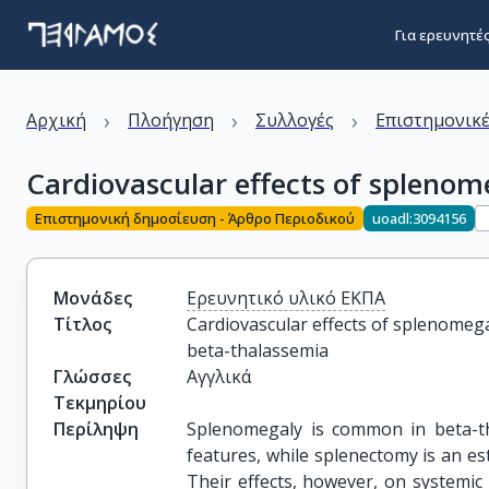
Για ερευνητέ
›
›
›
Αρχική
Πλοήγηση
Συλλογές
Επιστημονικέ
Cardiovascular effects of spleno
Επιστημονική δημοσίευση - Άρθρο Περιοδικού
uoadl:3094156
Μονάδες
Ερευνητικό υλικό ΕΚΠΑ
Τίτλος
Cardiovascular effects of splenomega
beta-thalassemia
Γλώσσες
Αγγλικά
Τεκμηρίου
Περίληψη
Splenomegaly is common in beta-t
features, while splenectomy is an es
Their effects, however, on systemi