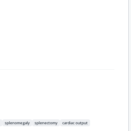
a
splenomegaly
splenectomy
cardiac output