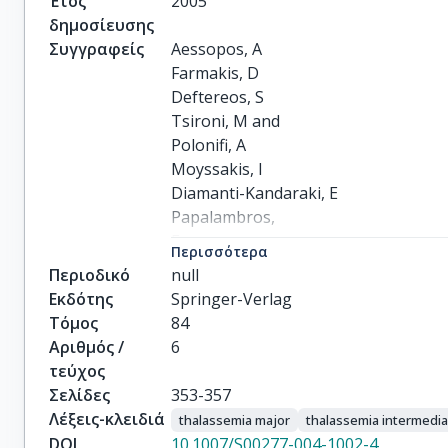
Έτος
2005
δημοσίευσης
Συγγραφείς
Aessopos, A

Farmakis, D

Deftereos, S

Tsironi, M and

Polonifi, A

Moyssakis, I

Diamanti-Kandaraki, E

Papalambros,

E
Περισσότερα
Περιοδικό
null
Εκδότης
Springer-Verlag
Τόμος
84
Αριθμός /
6
τεύχος
Σελίδες
353-357
Λέξεις-κλειδιά
thalassemia major
thalassemia intermedi
DOI
10.1007/S00277-004-1002-4