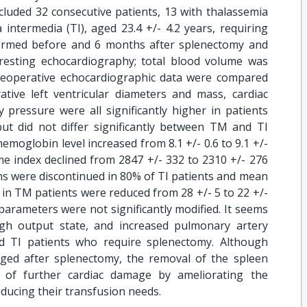
cluded 32 consecutive patients, 13 with thalassemia
intermedia (TI), aged 23.4 +/- 4.2 years, requiring
ormed before and 6 months after splenectomy and
 resting echocardiography; total blood volume was
reoperative echocardiographic data were compared
ative left ventricular diameters and mass, cardiac
 pressure were all significantly higher in patients
but did not differ significantly between TM and TI
emoglobin level increased from 8.1 +/- 0.6 to 9.1 +/-
lume index declined from 2847 +/- 332 to 2310 +/- 276
ons were discontinued in 80% of TI patients and mean
in TM patients were reduced from 28 +/- 5 to 22 +/-
 parameters were not significantly modified. It seems
high output state, and increased pulmonary artery
d TI patients who require splenectomy. Although
ged after splenectomy, the removal of the spleen
 of further cardiac damage by ameliorating the
educing their transfusion needs.