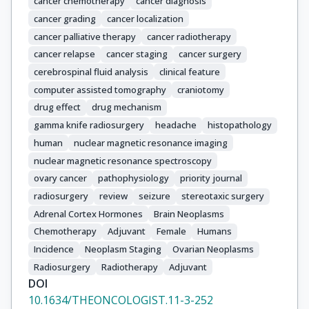
cancer chemotherapy
cancer diagnosis
cancer grading
cancer localization
cancer palliative therapy
cancer radiotherapy
cancer relapse
cancer staging
cancer surgery
cerebrospinal fluid analysis
clinical feature
computer assisted tomography
craniotomy
drug effect
drug mechanism
gamma knife radiosurgery
headache
histopathology
human
nuclear magnetic resonance imaging
nuclear magnetic resonance spectroscopy
ovary cancer
pathophysiology
priority journal
radiosurgery
review
seizure
stereotaxic surgery
Adrenal Cortex Hormones
Brain Neoplasms
Chemotherapy
Adjuvant
Female
Humans
Incidence
Neoplasm Staging
Ovarian Neoplasms
Radiosurgery
Radiotherapy
Adjuvant
DOI
10.1634/THEONCOLOGIST.11-3-252