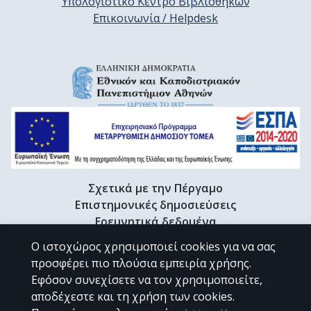
Υπολογιστικό Κέντρο Βιβλιοθηκών
Επικοινωνία / Helpdesk
Σχετικά με την Πέργαμο
Επιστημονικές δημοσιεύσεις
Ερευνητικά δεδομένα
Διδακτορικές διατριβές & Γκρίζα βιβλιογραφία
Ο ιστοχώρος χρησιμοποιεί cookies για να σας
Προφίλ Ερευνητή
προσφέρει πιο πλούσια εμπειρία χρήσης.
Εφόσον συνεχίσετε να τον χρησιμοποιείτε,
αποδέχεστε και τη χρήση των cookies.
CC BY-NC 4.0