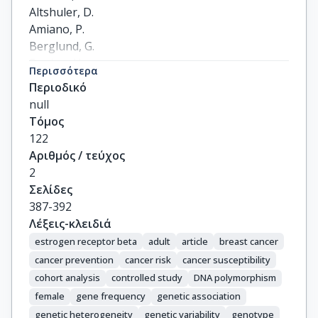
Altshuler, D.

Amiano, P.

Berglund, G.

Boeing, H.

Περισσότερα
Buring, J.

Περιοδικό
Burtt, N.

null
Calle, E.E.

Τόμος
Canzian, F.

122
Chanock, S.

Αριθμός / τεύχος
Clavel-Chapelon, F.

2
Colditz, G.A.

Σελίδες
Feigelson, H.S.

387-392
Haiman, C.A.

Λέξεις-κλειδιά
Hankinson, S.E.

estrogen receptor beta
adult
article
breast cancer
Hirschhorn, J.

cancer prevention
cancer risk
cancer susceptibility
Henderson, B.E.

cohort analysis
controlled study
DNA polymorphism
Hoover, R.

female
gene frequency
genetic association
Hunter, D.J.

genetic heterogeneity
genetic variability
genotype