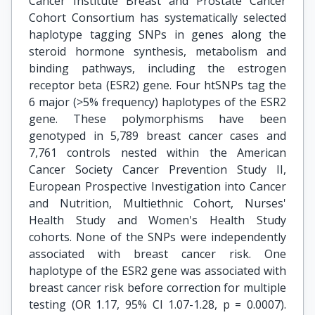
Cancer Institute Breast and Prostate Cancer
Cohort Consortium has systematically selected
haplotype tagging SNPs in genes along the
steroid hormone synthesis, metabolism and
binding pathways, including the estrogen
receptor beta (ESR2) gene. Four htSNPs tag the
6 major (>5% frequency) haplotypes of the ESR2
gene. These polymorphisms have been
genotyped in 5,789 breast cancer cases and
7,761 controls nested within the American
Cancer Society Cancer Prevention Study II,
European Prospective Investigation into Cancer
and Nutrition, Multiethnic Cohort, Nurses'
Health Study and Women's Health Study
cohorts. None of the SNPs were independently
associated with breast cancer risk. One
haplotype of the ESR2 gene was associated with
breast cancer risk before correction for multiple
testing (OR 1.17, 95% CI 1.07-1.28, p = 0.0007).