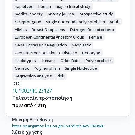
Kaaks, R.

haplotype
human
major clinical study
Kolonel, L.

medical society
priority journal
prospective study
LeMarchand, L.

Lund, E.

receptor gene
single nucleotide polymorphism
Adult
Palli, D.

Alleles
Breast Neoplasms
Estrogen Receptor beta
Peeters, P.H.M.

European Continental Ancestry Group
Female
Pike, M.C.

Gene Expression Regulation
Neoplastic
Riboli, E.

Genetic Predisposition to Disease
Genotype
Stram, D.O.

Haplotypes
Humans
Odds Ratio
Polymorphism
Thun, M.

Genetic
Polymorphism
Single Nucleotide
Tjonneland, A.

Regression Analysis
Risk
Travis, R.C.

DOI
Trichopoulos, D.

10.1002/IJC.23127
Yeager, M.
Τελευταία τροποποίηση
πριν από 4 έτη
Μόνιμη Διεύθυνση
https://pergamos.lib.uoa.gr/uoa/dl/object/3094940
Άδεια χρήσης