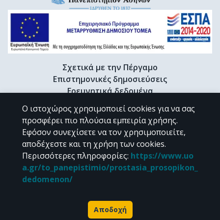
Σχετικά με την Πέργαμο
Επιστημονικές δημοσιεύσεις
Ερευνητικά δεδομένα
Διδακτορικές διατριβές & Γκρίζα βιβλιογραφία
Ο ιστοχώρος χρησιμοποιεί cookies για να σας
Προφίλ Ερευνητή
προσφέρει πιο πλούσια εμπειρία χρήσης.
Εφόσον συνεχίσετε να τον χρησιμοποιείτε,
αποδέχεστε και τη χρήση των cookies.
CC BY-NC 4.0
Περισσότερες πληροφορίες
:
https://www.uo
a.gr/to_panepistimio/prostasia_prosopikon_
Εκτός αν αναφέρεται διαφορετικά, το υλικό της "Περγάμου" διατίθεται
dedomenon/
υπό τους όρους της
CC BY-NC 4.0
άδειας Creative Commons
.
Powered by
Αποδοχή