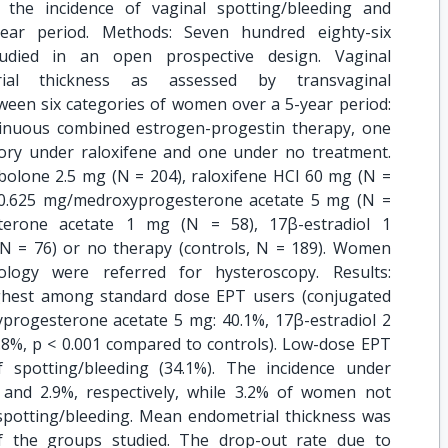
 the incidence of vaginal spotting/bleeding and
year period. Methods: Seven hundred eighty-six
died in an open prospective design. Vaginal
rial thickness as assessed by transvaginal
en six categories of women over a 5-year period:
inuous combined estrogen-progestin therapy, one
ory under raloxifene and one under no treatment.
ibolone 2.5 mg (N = 204), raloxifene HCl 60 mg (N =
 0.625 mg/medroxyprogesterone acetate 5 mg (N =
sterone acetate 1 mg (N = 58), 17β-estradiol 1
N = 76) or no therapy (controls, N = 189). Women
ology were referred for hysteroscopy. Results:
ighest among standard dose EPT users (conjugated
rogesterone acetate 5 mg: 40.1%, 17β-estradiol 2
.8%, p < 0.001 compared to controls). Low-dose EPT
f spotting/bleeding (34.1%). The incidence under
 and 2.9%, respectively, while 3.2% of women not
 spotting/bleeding. Mean endometrial thickness was
 of the groups studied. The drop-out rate due to