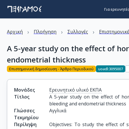
Για ερευνητέ
›
›
›
Αρχική
Πλοήγηση
Συλλογές
Επιστημονικέ
A 5-year study on the effect of h
endometrial thickness
Επιστημονική δημοσίευση - Άρθρο Περιοδικού
uoadl:3095007
Μονάδες
Ερευνητικό υλικό ΕΚΠΑ
Τίτλος
A 5-year study on the effect of ho
bleeding and endometrial thickness
Γλώσσες
Αγγλικά
Τεκμηρίου
Περίληψη
Objectives: To study the effect of