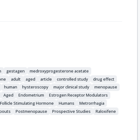
n
gestagen
medroxyprogesterone acetate
one
adult
aged
article
controlled study
drug effect
human
hysteroscopy
major clinical study
menopause
Aged
Endometrium
Estrogen Receptor Modulators
Follicle Stimulating Hormone
Humans
Metrorrhagia
opouts
Postmenopause
Prospective Studies
Raloxifene