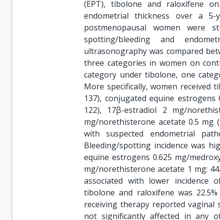
(EPT), tibolone and raloxifene on
endometrial thickness over a 5-
postmenopausal women were stu
spotting/bleeding and endomet
ultrasonography was compared betwe
three categories in women on cont
category under tibolone, one categ
More specifically, women received t
137), conjugated equine estrogens
122), 17β-estradiol 2 mg/norethi
mg/norethisterone acetate 0.5 mg (
with suspected endometrial path
Bleeding/spotting incidence was h
equine estrogens 0.625 mg/medroxyp
mg/norethisterone acetate 1 mg: 44
associated with lower incidence o
tibolone and raloxifene was 22.5%
receiving therapy reported vaginal
not significantly affected in any