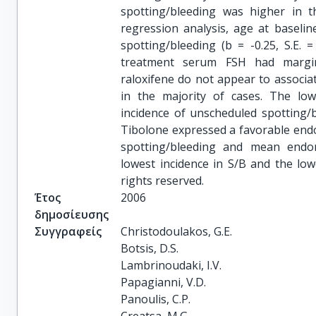
spotting/bleeding was higher in t
regression analysis, age at baselin
spotting/bleeding (b = -0.25, S.E.
treatment serum FSH had margina
raloxifene do not appear to associat
in the majority of cases. The lo
incidence of unscheduled spotting/
Tibolone expressed a favorable endom
spotting/bleeding and mean endome
lowest incidence in S/B and the lowe
rights reserved.
Έτος
2006
δημοσίευσης
Συγγραφείς
Christodoulakos, G.E.

Botsis, D.S.

Lambrinoudaki, I.V.

Papagianni, V.D.

Panoulis, C.P.
