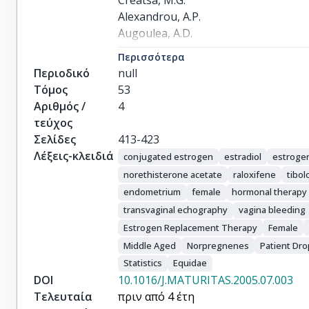
Creatsa, M.G.

Alexandrou, A.P.

Augoulea, A.D.

Dendrinos, S.G.

Περισσότερα
Creatsas, G.C.
Περιοδικό
null
Τόμος
53
Αριθμός /
4
τεύχος
Σελίδες
413-423
Λέξεις-κλειδιά
conjugated estrogen
estradiol
estroge
norethisterone acetate
raloxifene
tibol
endometrium
female
hormonal therapy
transvaginal echography
vagina bleeding
Estrogen Replacement Therapy
Female
Middle Aged
Norpregnenes
Patient Dr
Statistics
Equidae
DOI
10.1016/J.MATURITAS.2005.07.003
Τελευταία
πριν από 4 έτη