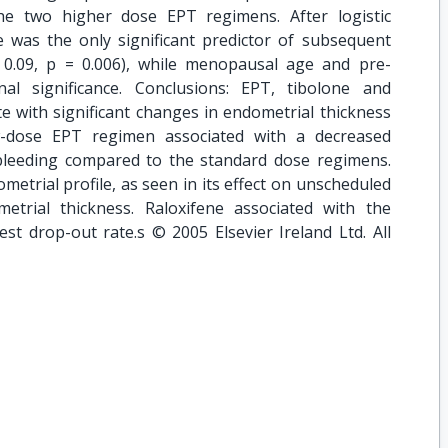
he two higher dose EPT regimens. After logistic
e was the only significant predictor of subsequent
 = 0.09, p = 0.006), while menopausal age and pre-
l significance. Conclusions: EPT, tibolone and
e with significant changes in endometrial thickness
w-dose EPT regimen associated with a decreased
bleeding compared to the standard dose regimens.
etrial profile, as seen in its effect on unscheduled
trial thickness. Raloxifene associated with the
st drop-out rate.s © 2005 Elsevier Ireland Ltd. All