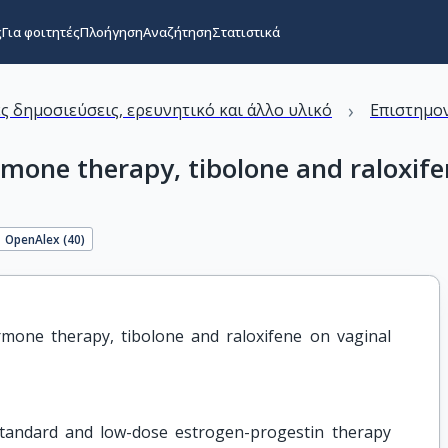
ς
Για φοιτητές
Πλοήγηση
Αναζήτηση
Στατιστικά
›
ς δημοσιεύσεις, ερευνητικό και άλλο υλικό
Επιστημον
ormone therapy, tibolone and raloxif
OpenAlex (
40
)
rmone therapy, tibolone and raloxifene on vaginal 
 standard and low-dose estrogen-progestin therapy