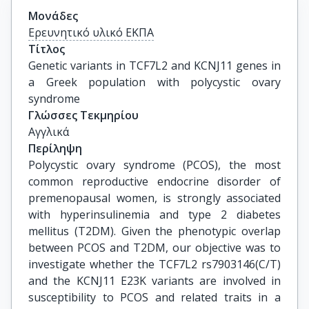
Μονάδες
Ερευνητικό υλικό ΕΚΠΑ
Τίτλος
Genetic variants in TCF7L2 and KCNJ11 genes in 
a Greek population with polycystic ovary 
syndrome
Γλώσσες Τεκμηρίου
Αγγλικά
Περίληψη
Polycystic ovary syndrome (PCOS), the most
common reproductive endocrine disorder of
premenopausal women, is strongly associated
with hyperinsulinemia and type 2 diabetes
mellitus (T2DM). Given the phenotypic overlap
between PCOS and T2DM, our objective was to
investigate whether the TCF7L2 rs7903146(C/T)
and the KCNJ11 E23K variants are involved in
susceptibility to PCOS and related traits in a