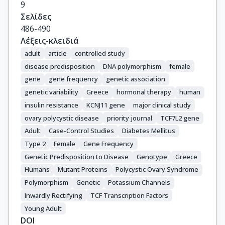
9
Σελίδες
486-490
Λέξεις-κλειδιά
adult
article
controlled study
disease predisposition
DNA polymorphism
female
gene
gene frequency
genetic association
genetic variability
Greece
hormonal therapy
human
insulin resistance
KCNJ11 gene
major clinical study
ovary polycystic disease
priority journal
TCF7L2 gene
Adult
Case-Control Studies
Diabetes Mellitus
Type 2
Female
Gene Frequency
Genetic Predisposition to Disease
Genotype
Greece
Humans
Mutant Proteins
Polycystic Ovary Syndrome
Polymorphism
Genetic
Potassium Channels
Inwardly Rectifying
TCF Transcription Factors
Young Adult
DOI