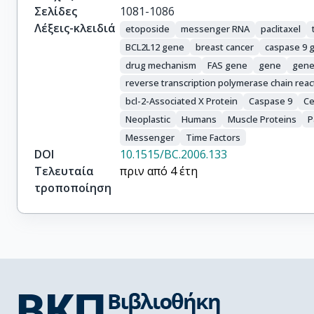
Σελίδες
1081-1086
Λέξεις-κλειδιά
etoposide
messenger RNA
paclitaxel
BCL2L12 gene
breast cancer
caspase 9 
drug mechanism
FAS gene
gene
gene
reverse transcription polymerase chain reac
bcl-2-Associated X Protein
Caspase 9
Ce
Neoplastic
Humans
Muscle Proteins
P
Messenger
Time Factors
DOI
10.1515/BC.2006.133
Τελευταία
πριν από 4 έτη
τροποποίηση