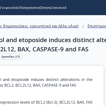
ς
Για φοιτητές
Πλοήγηση
Αναζήτηση
Στατιστικά
›
ς δημοσιεύσεις, ερευνητικό και άλλο υλικό
Επιστημον
l and etoposide induces distinct alte
L2L12, BAX, CASPASE-9 and FAS
OpenAlex (
37
)
 and etoposide induces distinct alterations in the 
nes BCL2, BCL2L12, BAX, CASPASE-9 and FAS
xpression levels of BCL2 (Bcl-2), BCL2L12, BAX, FAS