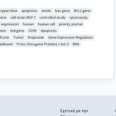
trypan blue
apoptosis
article
bax gene
BCL2 gene
gene
cell strain MCF 7
controlled study
cytotoxicity
 expression
human
human cell
priority journal
tion
Antigens
CD95
Apoptosis
ll Line
Tumor
Etoposide
Gene Expression Regulation
aclitaxel
Proto-Oncogene Proteins c-bcl-2
RNA
Σχετικά με την