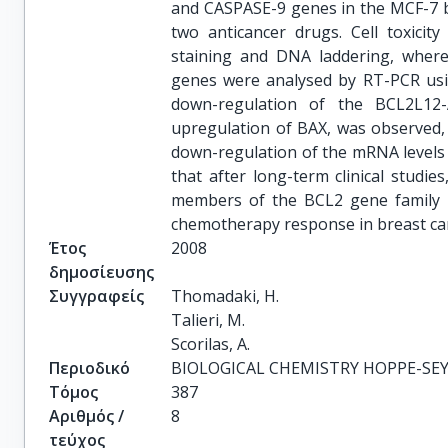
and CASPASE-9 genes in the MCF-7 br
two anticancer drugs. Cell toxici
staining and DNA laddering, wherea
genes were analysed by RT-PCR usin
down-regulation of the BCL2L12
upregulation of BAX, was observed, 
down-regulation of the mRNA levels 
that after long-term clinical stud
members of the BCL2 gene family m
chemotherapy response in breast can
Έτος
2008
δημοσίευσης
Συγγραφείς
Thomadaki, H.

Talieri, M.

Scorilas, A.
Περιοδικό
BIOLOGICAL CHEMISTRY HOPPE-SE
Τόμος
387
Αριθμός /
8
τεύχος