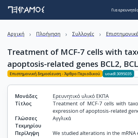
Για ερευνητέ
›
›
›
Αρχική
Πλοήγηση
Συλλογές
Επιστημονικέ
Treatment of MCF-7 cells with taxo
apoptosis-related genes BCL2, BC
Επιστημονική δημοσίευση - Άρθρο Περιοδικού
uoadl:3095035
Μονάδες
Ερευνητικό υλικό ΕΚΠΑ
Τίτλος
Treatment of MCF-7 cells with taxol
expression of apoptosis-related ge
Γλώσσες
Αγγλικά
Τεκμηρίου
Περίληψη
We studied alterations in the mRNA e