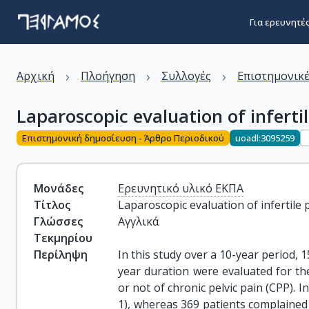
Για ερευνητέ
›
›
›
Αρχική
Πλοήγηση
Συλλογές
Επιστημονικέ
Laparoscopic evaluation of infertil
Επιστημονική δημοσίευση - Άρθρο Περιοδικού
uoadl:3095259
Μονάδες
Ερευνητικό υλικό ΕΚΠΑ
Τίτλος
Laparoscopic evaluation of infertile p
Γλώσσες
Αγγλικά
Τεκμηρίου
Περίληψη
In this study over a 10-year period, 1
year duration were evaluated for the
or not of chronic pelvic pain (CPP). I
1), whereas 369 patients complained 