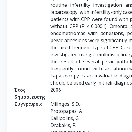
routine infertility investigation 
laparoscopy, with infertility-only ca
patients with CPP were found with p
without CPP (P ≤ 0.0001). Omental-
endometriomas with adhesions, pe
pelvic adhesions were significantly
the most frequent type of CPP. Case
investigated using a multidisciplinar
the result of several pelvic patho
frequently found with an abnorma
Laparoscopy is an invaluable diagn
should be used early in their diagnost
Έτος
2006
δημοσίευσης
Συγγραφείς
Milingos, S.D.

Protopapas, A.

Kallipolitis, G.

Drakakis, P.
