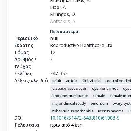
Makrigiannakis, A.

Liapi, A.

Milingos, D.

Antsaklis, A.

Michalas, S.
Περισσότερα
Περιοδικό
null
Εκδότης
Reproductive Healthcare Ltd
Τόμος
12
Αριθμός /
3
τεύχος
Σελίδες
347-353
Λέξεις-κλειδιά
adult
article
clinical trial
controlled clini
disease association
dysmenorrhea
dys
endometrium tumor
female
female infer
major clinical study
omentum
ovary cyst
tuberculous peritonitis
uterus myoma
u
DOI
10.1016/S1472-6483(10)61008-5
Τελευταία
πριν από 4 έτη