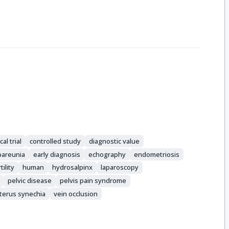
cal trial
controlled study
diagnostic value
pareunia
early diagnosis
echography
endometriosis
tility
human
hydrosalpinx
laparoscopy
pelvic disease
pelvis pain syndrome
terus synechia
vein occlusion