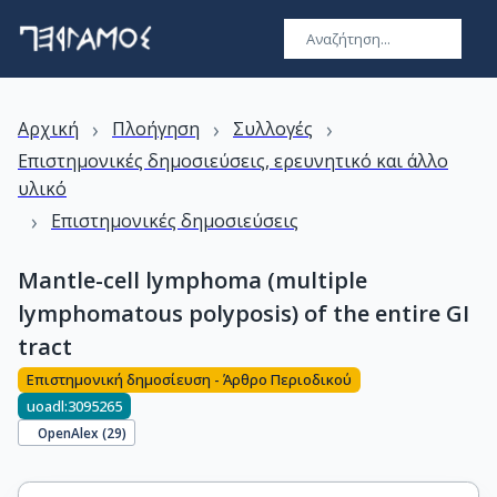
›
›
›
Αρχική
Πλοήγηση
Συλλογές
Επιστημονικές δημοσιεύσεις, ερευνητικό και άλλο
υλικό
›
Επιστημονικές δημοσιεύσεις
Mantle-cell lymphoma (multiple
lymphomatous polyposis) of the entire GI
tract
Επιστημονική δημοσίευση - Άρθρο Περιοδικού
uoadl:3095265
OpenAlex (
29
)