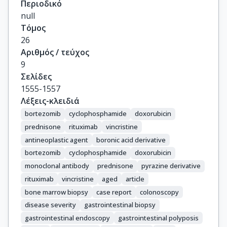
Περιοδικό
null
Τόμος
26
Αριθμός / τεύχος
9
Σελίδες
1555-1557
Λέξεις-κλειδιά
bortezomib
cyclophosphamide
doxorubicin
prednisone
rituximab
vincristine
antineoplastic agent
boronic acid derivative
bortezomib
cyclophosphamide
doxorubicin
monoclonal antibody
prednisone
pyrazine derivative
rituximab
vincristine
aged
article
bone marrow biopsy
case report
colonoscopy
disease severity
gastrointestinal biopsy
gastrointestinal endoscopy
gastrointestinal polyposis