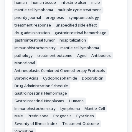
human
human tissue
intestine ulcer
male
mantle cell lymphoma
multiple cycle treatment
priority journal
prognosis
symptomatology
treatment response
unspecified side effect
drug administration
gastrointestinal hemorrhage
gastrointestinal tumor
hospitalization
immunohistochemistry
mantle cell lymphoma
pathology
treatment outcome
Aged
Antibodies
Monoclonal
Antineoplastic Combined Chemotherapy Protocols
Boronic Acids
Cyclophosphamide
Doxorubicin
Drug Administration Schedule
Gastrointestinal Hemorrhage
Gastrointestinal Neoplasms
Humans
Immunohistochemistry
Lymphoma
Mantle-Cell
Male
Prednisone
Prognosis
Pyrazines
Severity of Illness Index
Treatment Outcome
Vincristine