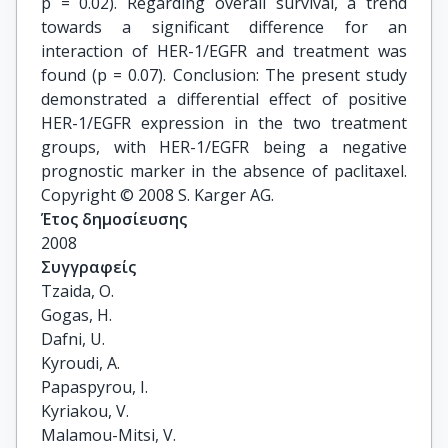
p = 0.02). Regarding overall survival, a trend
towards a significant difference for an
interaction of HER-1/EGFR and treatment was
found (p = 0.07). Conclusion: The present study
demonstrated a differential effect of positive
HER-1/EGFR expression in the two treatment
groups, with HER-1/EGFR being a negative
prognostic marker in the absence of paclitaxel.
Copyright © 2008 S. Karger AG.
Έτος δημοσίευσης
2008
Συγγραφείς
Tzaida, O.

Gogas, H.

Dafni, U.

Kyroudi, A.

Papaspyrou, I.

Kyriakou, V.

Malamou-Mitsi, V.
