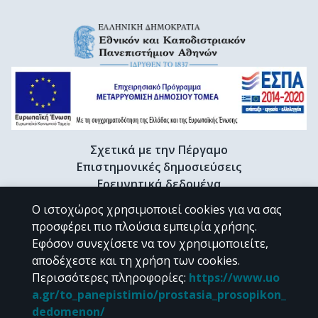
Σχετικά με την Πέργαμο
Επιστημονικές δημοσιεύσεις
Ερευνητικά δεδομένα
Διδακτορικές διατριβές & Γκρίζα βιβλιογραφία
Ο ιστοχώρος χρησιμοποιεί cookies για να σας
Προφίλ Ερευνητή
προσφέρει πιο πλούσια εμπειρία χρήσης.
Εφόσον συνεχίσετε να τον χρησιμοποιείτε,
αποδέχεστε και τη χρήση των cookies.
CC BY-NC 4.0
Περισσότερες πληροφορίες
:
https://www.uo
a.gr/to_panepistimio/prostasia_prosopikon_
Εκτός αν αναφέρεται διαφορετικά, το υλικό της "Περγάμου" διατίθεται
dedomenon/