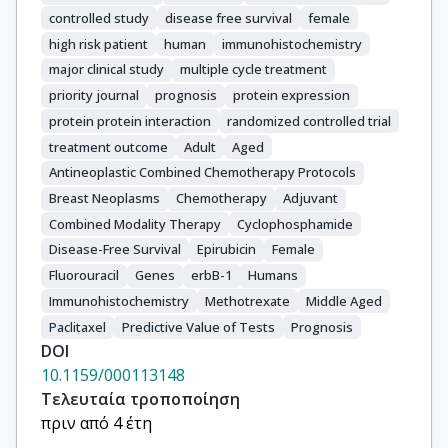
controlled study
disease free survival
female
high risk patient
human
immunohistochemistry
major clinical study
multiple cycle treatment
priority journal
prognosis
protein expression
protein protein interaction
randomized controlled trial
treatment outcome
Adult
Aged
Antineoplastic Combined Chemotherapy Protocols
Breast Neoplasms
Chemotherapy
Adjuvant
Combined Modality Therapy
Cyclophosphamide
Disease-Free Survival
Epirubicin
Female
Fluorouracil
Genes
erbB-1
Humans
Immunohistochemistry
Methotrexate
Middle Aged
Paclitaxel
Predictive Value of Tests
Prognosis
DOI
10.1159/000113148
Τελευταία τροποποίηση
πριν από 4 έτη