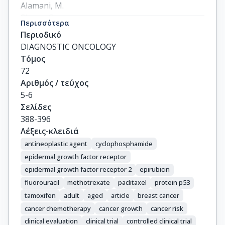
Alamani, M.

Skopa, C.

Περισσότερα
Kostopoulos, I.

Περιοδικό
Kastritis, E.

DIAGNOSTIC ONCOLOGY
Pectasides, D.

Τόμος
Briasoulis, E.

72
Kalofonos, H.P.

Αριθμός / τεύχος
Aravantinos, G.

5-6
Fountzilas, G.

Σελίδες
Arapantoni-Dadioti, P.
388-396
Λέξεις-κλειδιά
antineoplastic agent
cyclophosphamide
epidermal growth factor receptor
epidermal growth factor receptor 2
epirubicin
fluorouracil
methotrexate
paclitaxel
protein p53
tamoxifen
adult
aged
article
breast cancer
cancer chemotherapy
cancer growth
cancer risk
clinical evaluation
clinical trial
controlled clinical trial