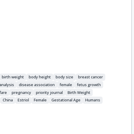
birth weight
body height
body size
breast cancer
analysis
disease association
female
fetus growth
fare
pregnancy
priority journal
Birth Weight
China
Estriol
Female
Gestational Age
Humans