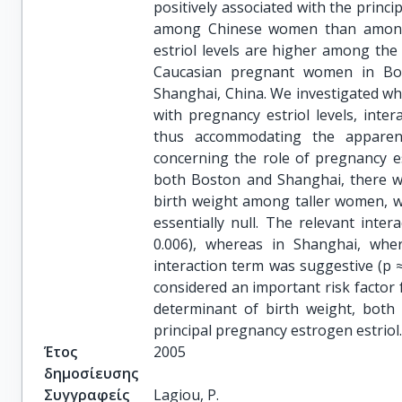
positively associated with the princi
among Chinese women than among 
estriol levels are higher among the
Caucasian pregnant women in Bo
Shanghai, China. We investigated whe
with pregnancy estriol levels, inter
thus accommodating the apparentl
concerning the role of pregnancy es
both Boston and Shanghai, there wa
birth weight among taller women, 
essentially null. The relevant inter
0.006), whereas in Shanghai, wh
interaction term was suggestive (p 
considered an important risk factor fo
determinant of birth weight, both 
principal pregnancy estrogen estriol.
Έτος
2005
δημοσίευσης
Συγγραφείς
Lagiou, P.
