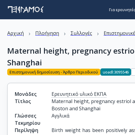
Για ερευνητέ
›
›
›
Αρχική
Πλοήγηση
Συλλογές
Επιστημονικέ
Maternal height, pregnancy estriol
Shanghai
Επιστημονική δημοσίευση - Άρθρο Περιοδικού
uoadl:3095546
Μονάδες
Ερευνητικό υλικό ΕΚΠΑ
Τίτλος
Maternal height, pregnancy estriol an
Boston and Shanghai
Γλώσσες
Αγγλικά
Τεκμηρίου
Περίληψη
Birth weight has been positively ass