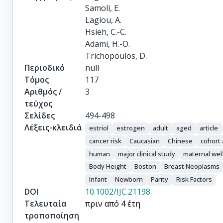
Samoli, E.

Lagiou, A.

Hsieh, C.-C.

Adami, H.-O.

Trichopoulos, D.
Περιοδικό
null
Τόμος
117
Αριθμός /
3
τεύχος
Σελίδες
494-498
Λέξεις-κλειδιά
estriol
estrogen
adult
aged
article
cancer risk
Caucasian
Chinese
cohort 
human
major clinical study
maternal wel
Body Height
Boston
Breast Neoplasms
Infant
Newborn
Parity
Risk Factors
DOI
10.1002/IJC.21198
Τελευταία
πριν από 4 έτη
τροποποίηση