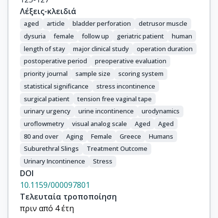
Λέξεις-κλειδιά
aged
article
bladder perforation
detrusor muscle
dysuria
female
follow up
geriatric patient
human
length of stay
major clinical study
operation duration
postoperative period
preoperative evaluation
priority journal
sample size
scoring system
statistical significance
stress incontinence
surgical patient
tension free vaginal tape
urinary urgency
urine incontinence
urodynamics
uroflowmetry
visual analog scale
Aged
Aged
80 and over
Aging
Female
Greece
Humans
Suburethral Slings
Treatment Outcome
Urinary Incontinence
Stress
DOI
10.1159/000097801
Τελευταία τροποποίηση
πριν από 4 έτη