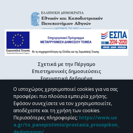
Σχετικά με την Πέργαμο
Επιστημονικές δημοσιεύσεις
Ερευνητικά δεδομένα
Διδακτορικές διατριβές & Γκρίζα βιβλιογραφία
Ο ιστοχώρος χρησιμοποιεί cookies για να σας
Προφίλ Ερευνητή
προσφέρει πιο πλούσια εμπειρία χρήσης.
Εφόσον συνεχίσετε να τον χρησιμοποιείτε,
αποδέχεστε και τη χρήση των cookies.
CC BY-NC 4.0
Περισσότερες πληροφορίες
:
https://www.uo
a.gr/to_panepistimio/prostasia_prosopikon_
Εκτός αν αναφέρεται διαφορετικά, το υλικό της "Περγάμου" διατίθεται
dedomenon/