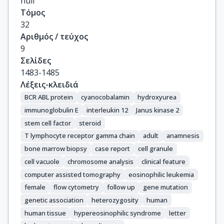
null
Τόμος
32
Αριθμός / τεύχος
9
Σελίδες
1483-1485
Λέξεις-κλειδιά
BCR ABL protein
cyanocobalamin
hydroxyurea
immunoglobulin E
interleukin 12
Janus kinase 2
stem cell factor
steroid
T lymphocyte receptor gamma chain
adult
anamnesis
bone marrow biopsy
case report
cell granule
cell vacuole
chromosome analysis
clinical feature
computer assisted tomography
eosinophilic leukemia
female
flow cytometry
follow up
gene mutation
genetic association
heterozygosity
human
human tissue
hypereosinophilic syndrome
letter