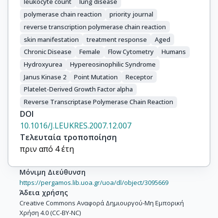
leukocyte count
lung disease
polymerase chain reaction
priority journal
reverse transcription polymerase chain reaction
skin manifestation
treatment response
Aged
Chronic Disease
Female
Flow Cytometry
Humans
Hydroxyurea
Hypereosinophilic Syndrome
Janus Kinase 2
Point Mutation
Receptor
Platelet-Derived Growth Factor alpha
Reverse Transcriptase Polymerase Chain Reaction
DOI
10.1016/J.LEUKRES.2007.12.007
Τελευταία τροποποίηση
πριν από 4 έτη
Μόνιμη Διεύθυνση
https://pergamos.lib.uoa.gr/uoa/dl/object/3095669
Άδεια χρήσης
Creative Commons Αναφορά Δημιουργού-Μη Εμπορική
Χρήση 4.0 (CC-BY-NC)