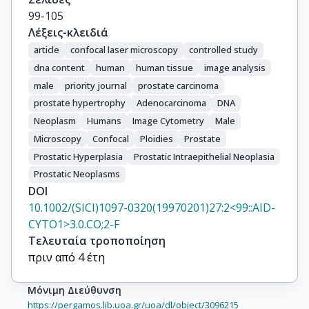
99-105
Λέξεις-κλειδιά
article
confocal laser microscopy
controlled study
dna content
human
human tissue
image analysis
male
priority journal
prostate carcinoma
prostate hypertrophy
Adenocarcinoma
DNA
Neoplasm
Humans
Image Cytometry
Male
Microscopy
Confocal
Ploidies
Prostate
Prostatic Hyperplasia
Prostatic Intraepithelial Neoplasia
Prostatic Neoplasms
DOI
10.1002/(SICI)1097-0320(19970201)27:2<99::AID-
CYTO1>3.0.CO;2-F
Τελευταία τροποποίηση
πριν από 4 έτη
Μόνιμη Διεύθυνση
https://pergamos.lib.uoa.gr/uoa/dl/object/3096215