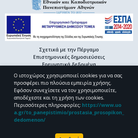
Σχετικά με την Πέργαμο
Επιστημονικές δημοσιεύσεις
Ερευνητικά δεδομένα
Διδακτορικές διατριβές & Γκρίζα βιβλιογραφία
Ο ιστοχώρος χρησιμοποιεί cookies για να σας
Προφίλ Ερευνητή
προσφέρει πιο πλούσια εμπειρία χρήσης.
Εφόσον συνεχίσετε να τον χρησιμοποιείτε,
αποδέχεστε και τη χρήση των cookies.
CC BY-NC 4.0
Περισσότερες πληροφορίες
:
https://www.uo
a.gr/to_panepistimio/prostasia_prosopikon_
Εκτός αν αναφέρεται διαφορετικά, το υλικό της "Περγάμου" διατίθεται
dedomenon/
υπό τους όρους της
CC BY-NC 4.0
άδειας Creative Commons
.
Powered by