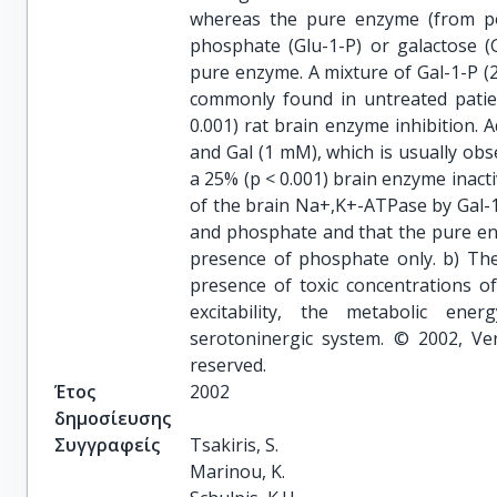
whereas the pure enzyme (from por
phosphate (Glu-1-P) or galactose (
pure enzyme. A mixture of Gal-1-P (
commonly found in untreated patien
0.001) rat brain enzyme inhibition. A
and Gal (1 mM), which is usually obse
a 25% (p < 0.001) brain enzyme inactiv
of the brain Na+,K+-ATPase by Gal-1
and phosphate and that the pure enz
presence of phosphate only. b) The
presence of toxic concentrations o
excitability, the metabolic ene
serotoninergic system. © 2002, Ver
reserved.
Έτος
2002
δημοσίευσης
Συγγραφείς
Tsakiris, S.

Marinou, K.
