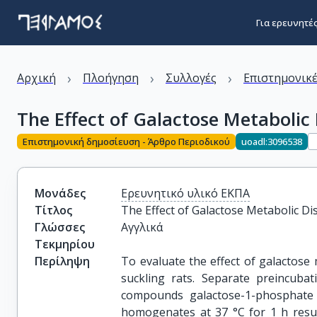
Για ερευνητέ
›
›
›
Αρχική
Πλοήγηση
Συλλογές
Επιστημονικέ
The Effect of Galactose Metabolic
Επιστημονική δημοσίευση - Άρθρο Περιοδικού
uoadl:3096538
Μονάδες
Ερευνητικό υλικό ΕΚΠΑ
Τίτλος
The Effect of Galactose Metabolic Di
Γλώσσες
Αγγλικά
Τεκμηρίου
Περίληψη
To evaluate the effect of galactose
suckling rats. Separate preincuba
compounds galactose-1-phosphate (G
homogenates at 37 °C for 1 h resul