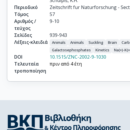
Schulpis, K.H.
Περιοδικό
Zeitschrift fur Naturforschung - Sect
Τόμος
57
Αριθμός /
9-10
τεύχος
Σελίδες
939-943
Λέξεις-κλειδιά
Animals
Animals
Suckling
Brain
Carb
Galactosephosphates
Kinetics
Na(+)-K(
DOI
10.1515/ZNC-2002-9-1030
Τελευταία
πριν από 4 έτη
τροποποίηση