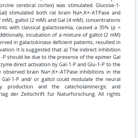
cine cerebral cortex) was stimulated. Glucose-1-
Gal) stimulated both rat brain Na+,K+-ATPase and
2 mM), galtol (2 mM) and Gal (4 mM), concentrations
ts with classical galactosemia, caused a 35% (p <
dditionally, incubation of a mixture of galtol (2 mM)
rved in galactokinase deficient patients, resulted in
ation. It is suggested that: a) The indirect inhibition
-P should be due to the presence of the epimer Gal
yme direct activation by Gal-1-P and Glu-1-P to the
 observed brain Na+,K+-ATPase inhibitions in the
f Gal-1-P and/ or galtol could modulate the neural
rgy production and the catecholaminergic and
lag der Zeitschrift für Naturforschung. All rights