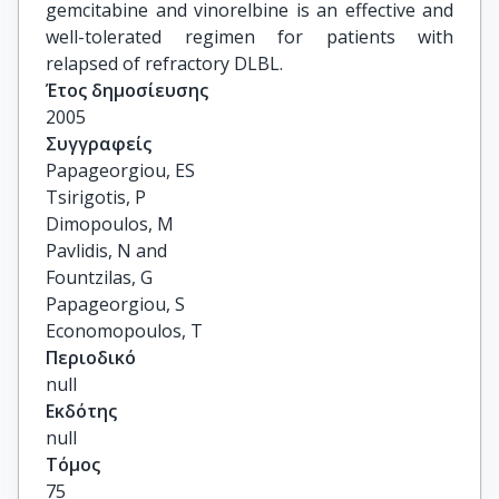
gemcitabine and vinorelbine is an effective and
well-tolerated regimen for patients with
relapsed of refractory DLBL.
Έτος δημοσίευσης
2005
Συγγραφείς
Papageorgiou, ES

Tsirigotis, P

Dimopoulos, M

Pavlidis, N and

Fountzilas, G

Papageorgiou, S

Economopoulos, T
Περιοδικό
null
Εκδότης
null
Τόμος
75