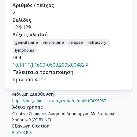
Αριθμός / τεύχος
2
Σελίδες
124-129
Λέξεις-κλειδιά
gemcitabine
vinorelbine
relapse
refractory
lymphoma
DOI
10.1111/J.1600-0609.2005.00482.X
Τελευταία τροποποίηση
πριν από 4 έτη
Μόνιμη Διεύθυνση
https://pergamos.lib.uoa.gr/uoa/dl/object/3096987
Άδεια χρήσης
Creative Commons Αναφορά Δημιουργού-Μη Εμπορική
Χρήση 4.0 (CC-BY-NC)
Εξαγωγή Citation
BibTeX,
RIS