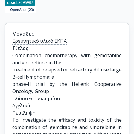
uoadl:3096987
OpenAlex (
23
)
Μονάδες
Ερευνητικό υλικό ΕΚΠΑ
Τίτλος
Combination chemotherapy with gemcitabine 
and vinorelbine in the

treatment of relapsed or refractory diffuse large 
B-cell lymphoma: a

phase-II trial by the Hellenic Cooperative 
Oncology Group
Γλώσσες Τεκμηρίου
Αγγλικά
Περίληψη
To investigate the efficacy and toxicity of the
combination of gemcitabine and vinorelbine in