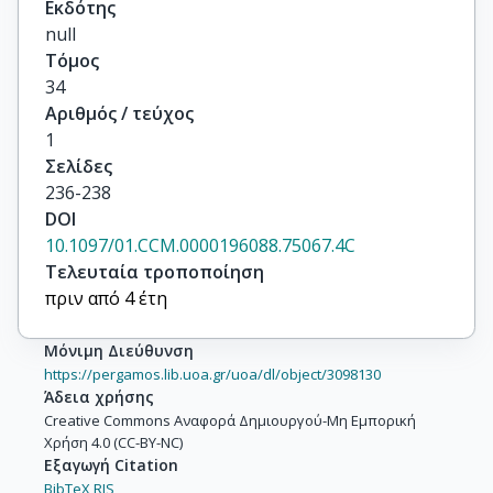
Εκδότης
null
Τόμος
34
Αριθμός / τεύχος
1
Σελίδες
236-238
DOI
10.1097/01.CCM.0000196088.75067.4C
Τελευταία τροποποίηση
πριν από 4 έτη
Μόνιμη Διεύθυνση
https://pergamos.lib.uoa.gr/uoa/dl/object/3098130
Άδεια χρήσης
Creative Commons Αναφορά Δημιουργού-Μη Εμπορική
Χρήση 4.0 (CC-BY-NC)
Εξαγωγή Citation
BibTeX,
RIS