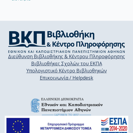
Διεύθυνση Βιβλιοθήκης & Κέντρου Πληροφόρησης
Βιβλιοθήκες Σχολών του ΕΚΠΑ
Υπολογιστικό Κέντρο Βιβλιοθηκών
Επικοινωνία / Helpdesk